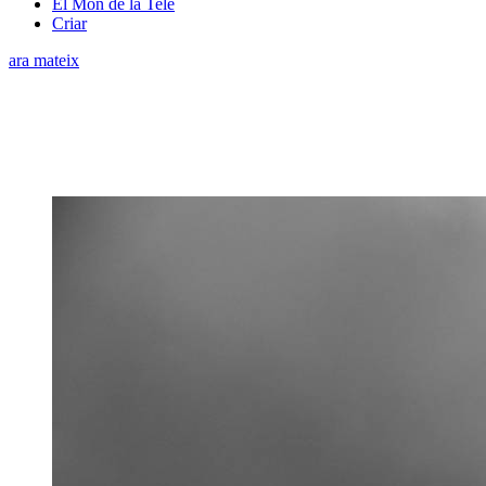
El Món de la Tele
Criar
ara mateix