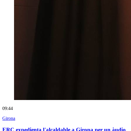
09:44
Girona
ERC expedienta l'alcaldable a Girona per un àudio