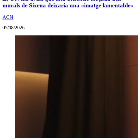
murals de Sixena deixaria una «imatge lamentable»
ACN
05/08/2026