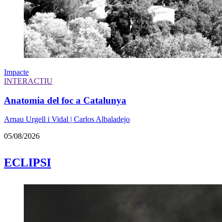
Impacte
INTERACTIU
Anatomia del foc a Catalunya
Arnau Urgell i Vidal | Carlos Albaladejo
05/08/2026
ECLIPSI