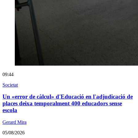
09:44
Societat
Un «error de càlcul» d'Educació en l'adjudicació de
places deixa temporalment 400 educadors sense
escola
Gerard Mira
05/08/2026