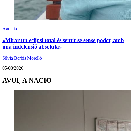
Aguaita
«Mirar un eclipsi total és sentir-se sense poder, amb
una indefensió absoluta»
Sílvia Berbís Morelló
05/08/2026
AVUI, A NACIÓ