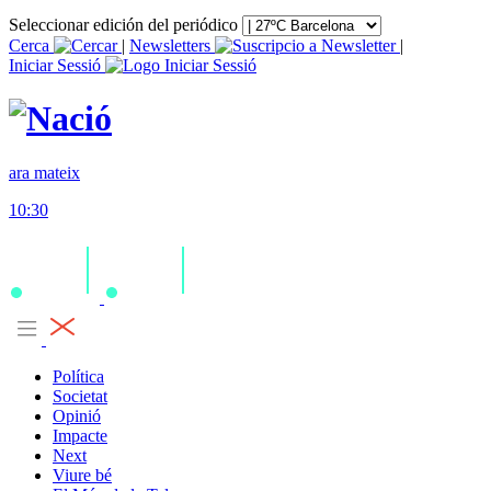
Seleccionar edición del periódico
Cerca
|
Newsletters
|
Iniciar Sessió
ara mateix
10:30
Política
Societat
Opinió
Impacte
Next
Viure bé