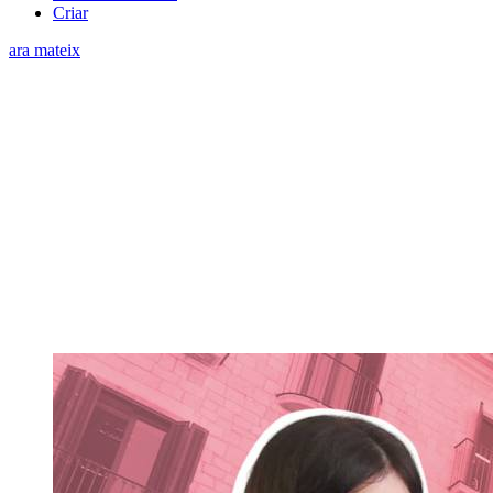
Criar
ara mateix