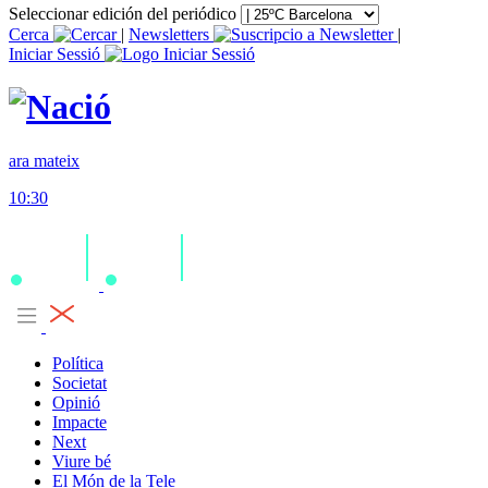
Seleccionar edición del periódico
Cerca
|
Newsletters
|
Iniciar Sessió
ara mateix
10:30
Política
Societat
Opinió
Impacte
Next
Viure bé
El Món de la Tele