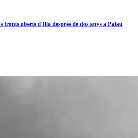
ls fronts oberts d'Illa després de dos anys a Palau