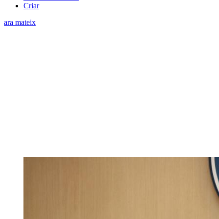
Criar
ara mateix