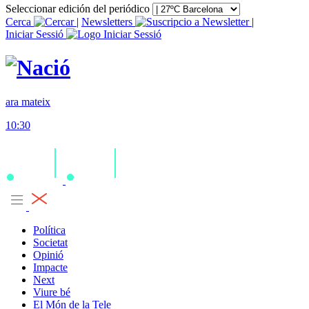
Seleccionar edición del periódico
Cerca
|
Newsletters
|
Iniciar Sessió
ara mateix
10:30
Política
Societat
Opinió
Impacte
Next
Viure bé
El Món de la Tele