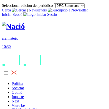
Seleccionar edición del periódico
Cerca
|
Newsletters
|
Iniciar Sessió
ara mateix
10:30
Política
Societat
Opinió
Impacte
Next
Viure bé