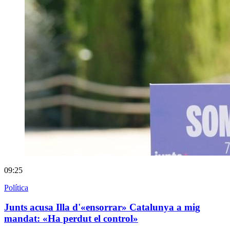
09:25
Política
Junts acusa Illa d'«ensorrar» Catalunya a mig
mandat: «Ha perdut el control»