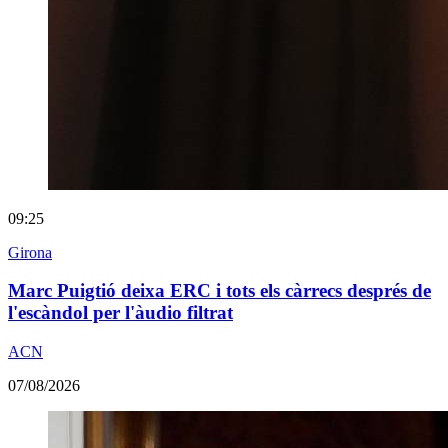
09:25
Girona
Marc Puigtió deixa ERC i tots els càrrecs després de
l'escàndol per l'àudio filtrat
ACN
07/08/2026