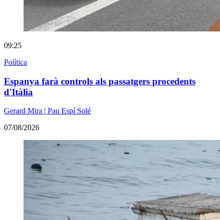
09:25
Política
Espanya farà controls als passatgers procedents
d'Itàlia
Gerard Mira | Pau Espí Solé
07/08/2026