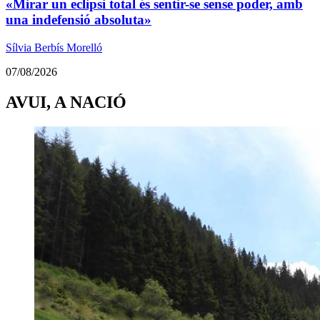
«Mirar un eclipsi total és sentir-se sense poder, amb
una indefensió absoluta»
Sílvia Berbís Morelló
07/08/2026
AVUI, A NACIÓ