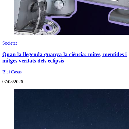
Societat
Quan la llegenda guanya la ciència: mites, mentides i
mitges veritats dels eclipsis
Blai Casas
07/08/2026