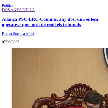
Política
DOS ANYS D'ILLA
Aliança PSC-ERC-Comuns, any dos: una entesa
operativa que mira de reüll els tribunals
Bernat Surroca Albet
07/08/2026