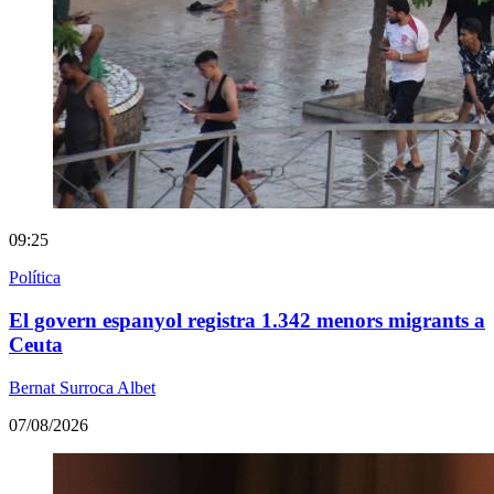
09:25
Política
El govern espanyol registra 1.342 menors migrants a
Ceuta
Bernat Surroca Albet
07/08/2026