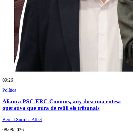
09:26
Política
Aliança PSC-ERC-Comuns, any dos: una entesa
operativa que mira de reüll els tribunals
Bernat Surroca Albet
08/08/2026