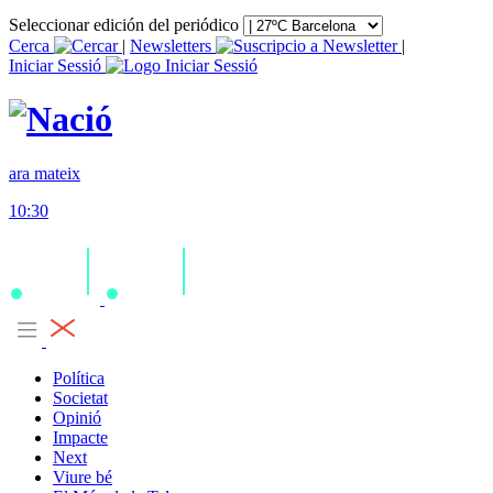
Seleccionar edición del periódico
Cerca
|
Newsletters
|
Iniciar Sessió
ara mateix
10:30
Política
Societat
Opinió
Impacte
Next
Viure bé