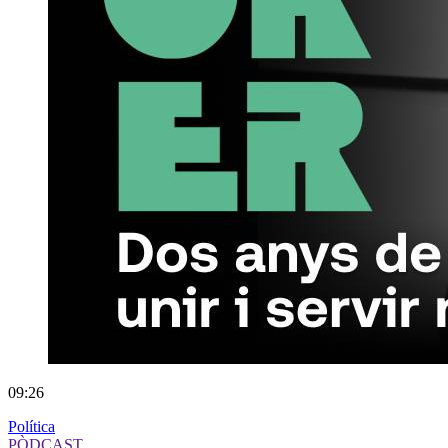
09:26
Política
PÒDCAST