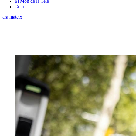
El Món de la Tele
Criar
ara mateix