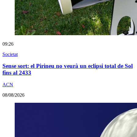
09:26
Societat
Sense sort: el Pirineu no veurà un eclipsi total de Sol
fins al 2433
ACN
08/08/2026