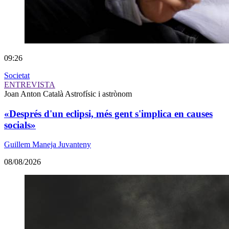
09:26
Societat
ENTREVISTA
Joan Anton Català
Astrofísic i astrònom
«Després d'un eclipsi, més gent s'implica en causes
socials»
Guillem Maneja Juvanteny
08/08/2026