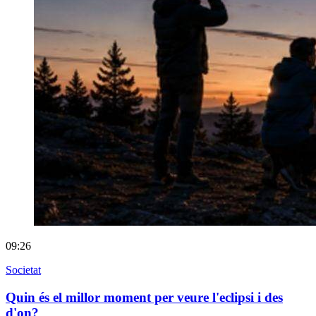
09:26
Societat
Quin és el millor moment per veure l'eclipsi i des
d'on?