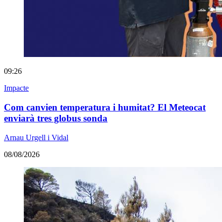
09:26
Impacte
Com canvien temperatura i humitat? El Meteocat
enviarà tres globus sonda
Arnau Urgell i Vidal
08/08/2026