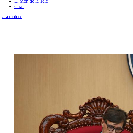
El Món de la Tele
Criar
ara mateix