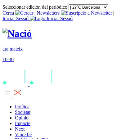
Seleccionar edición del periódico
Cerca
|
Newsletters
|
Iniciar Sessió
ara mateix
10:30
Política
Societat
Opinió
Impacte
Next
Viure bé