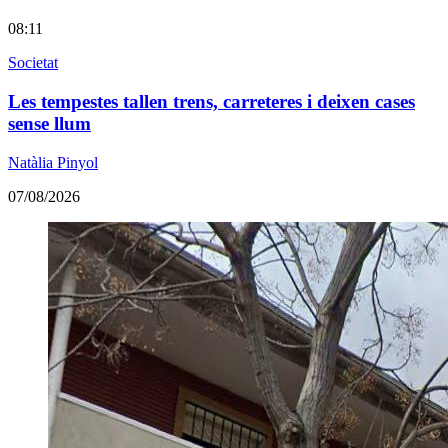
08:11
Societat
Les tempestes tallen trens, carreteres i deixen cases
sense llum
Natàlia Pinyol
07/08/2026