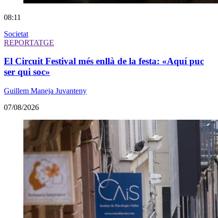
08:11
Societat
REPORTATGE
El Circuit Festival més enllà de la festa: «Aquí puc
ser qui soc»
Guillem Maneja Juvanteny
07/08/2026