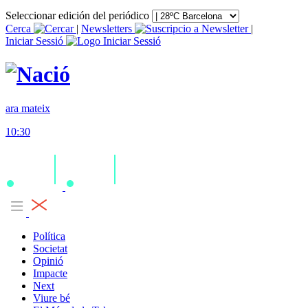
Seleccionar edición del periódico
Cerca
|
Newsletters
|
Iniciar Sessió
ara mateix
10:30
Política
Societat
Opinió
Impacte
Next
Viure bé