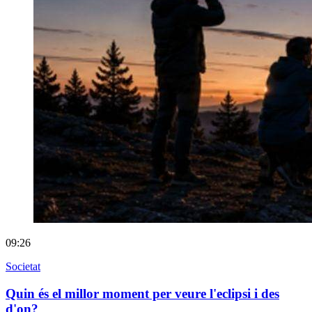
09:26
Societat
Quin és el millor moment per veure l'eclipsi i des
d'on?