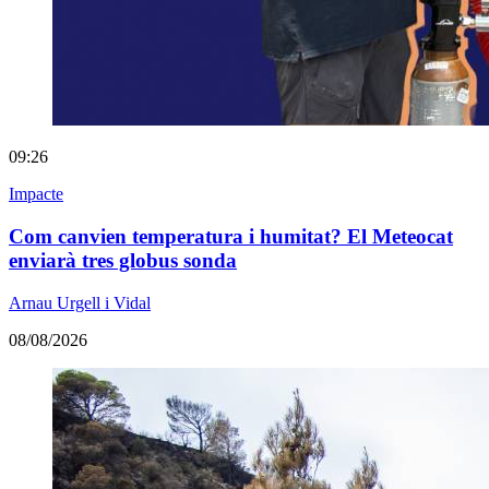
09:26
Impacte
Com canvien temperatura i humitat? El Meteocat
enviarà tres globus sonda
Arnau Urgell i Vidal
08/08/2026