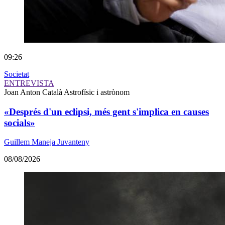
09:26
Societat
ENTREVISTA
Joan Anton Català
Astrofísic i astrònom
«Després d'un eclipsi, més gent s'implica en causes
socials»
Guillem Maneja Juvanteny
08/08/2026