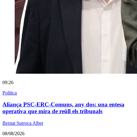
09:26
Política
Aliança PSC-ERC-Comuns, any dos: una entesa
operativa que mira de reüll els tribunals
Bernat Surroca Albet
08/08/2026