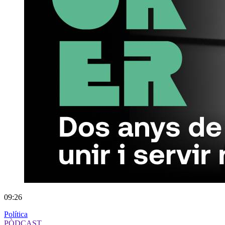
09:26
Política
PÒDCAST