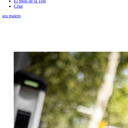
El Món de la Tele
Criar
ara mateix