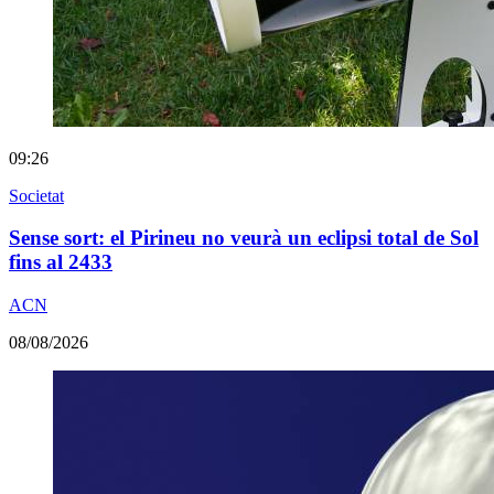
09:26
Societat
Sense sort: el Pirineu no veurà un eclipsi total de Sol
fins al 2433
ACN
08/08/2026