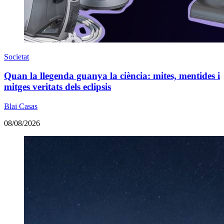
Societat
Quan la llegenda guanya la ciència: mites, mentides i
mitges veritats dels eclipsis
Blai Casas
08/08/2026