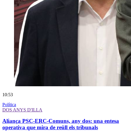
10:53
Política
DOS ANYS D'ILLA
Aliança PSC-ERC-Comuns, any dos: una entesa
operativa que mira de reüll els tribunals