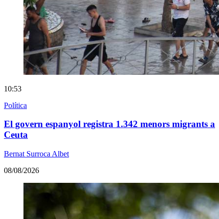
10:53
Política
El govern espanyol registra 1.342 menors migrants a
Ceuta
Bernat Surroca Albet
08/08/2026