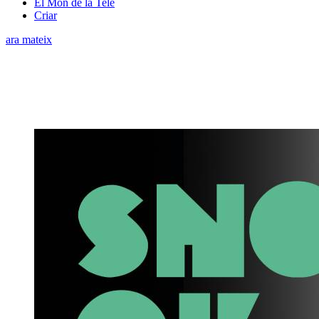
El Món de la Tele
Criar
ara mateix