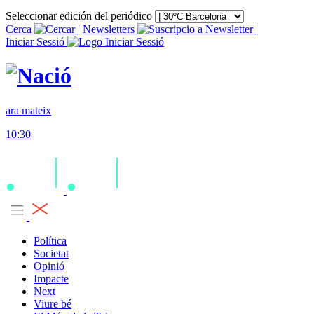
Seleccionar edición del periódico
Cerca
|
Newsletters
|
Iniciar Sessió
ara mateix
10:30
Política
Societat
Opinió
Impacte
Next
Viure bé