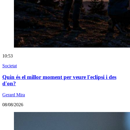
10:53
Societat
Quin és el millor moment per veure l'eclipsi i des
d'on?
Gerard Mira
08/08/2026