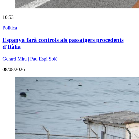
10:53
Política
Espanya farà controls als passatgers procedents
d'Itàlia
Gerard Mira | Pau Espí Solé
08/08/2026