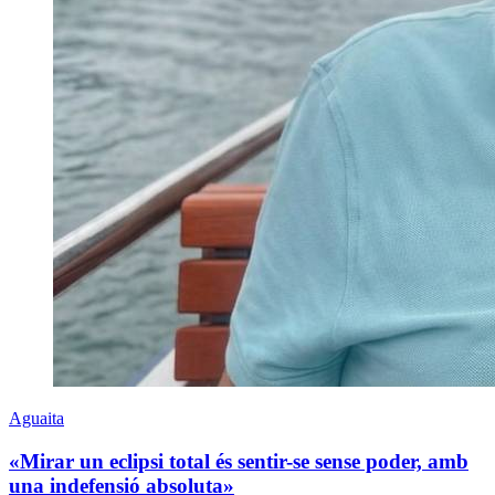
Aguaita
«Mirar un eclipsi total és sentir-se sense poder, amb
una indefensió absoluta»