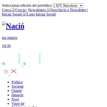
Seleccionar edición del periódico
Cerca
|
Newsletters
|
Iniciar Sessió
ara mateix
10:30
Política
Societat
Opinió
Impacte
Next
Viure bé