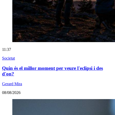
11:37
Societat
Quin és el millor moment per veure l'eclipsi i des
d'on?
Gerard Mira
08/08/2026