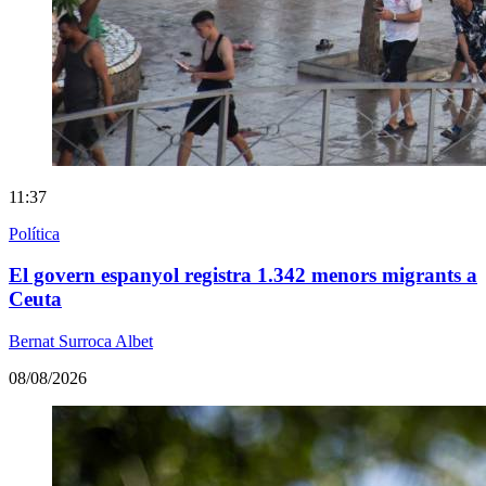
11:37
Política
El govern espanyol registra 1.342 menors migrants a
Ceuta
Bernat Surroca Albet
08/08/2026