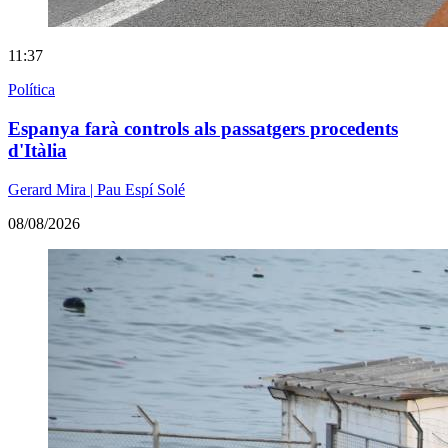
11:37
Política
Espanya farà controls als passatgers procedents
d'Itàlia
Gerard Mira | Pau Espí Solé
08/08/2026