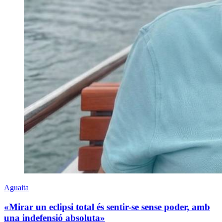
Aguaita
«Mirar un eclipsi total és sentir-se sense poder, amb
una indefensió absoluta»