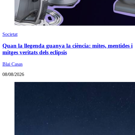
Societat
Quan la llegenda guanya la ciència: mites, mentides i
mitges veritats dels eclipsis
Blai Casas
08/08/2026