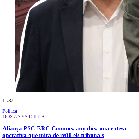
11:37
Política
DOS ANYS D'ILLA
Aliança PSC-ERC-Comuns, any dos: una entesa
operativa que mira de reüll els tribunals