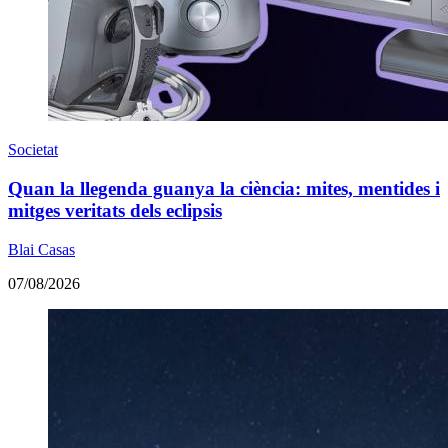
Societat
Quan la llegenda guanya la ciència: mites, mentides i
mitges veritats dels eclipsis
Blai Casas
07/08/2026