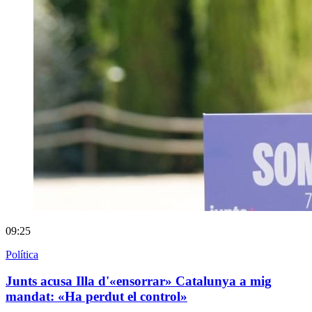
09:25
Política
Junts acusa Illa d'«ensorrar» Catalunya a mig
mandat: «Ha perdut el control»