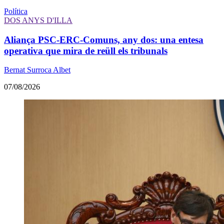
Política
DOS ANYS D'ILLA
Aliança PSC-ERC-Comuns, any dos: una entesa
operativa que mira de reüll els tribunals
Bernat Surroca Albet
07/08/2026