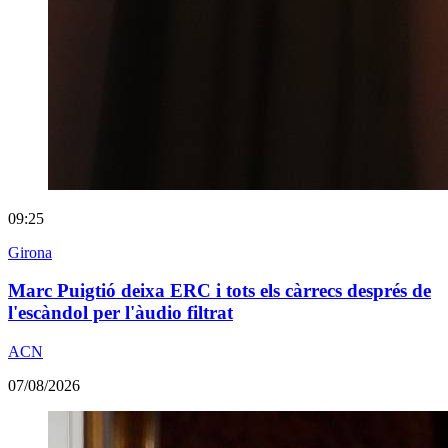
09:25
Girona
Marc Puigtió deixa ERC i tots els càrrecs després de
l'escàndol per l'àudio filtrat
ACN
07/08/2026