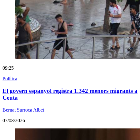
09:25
Política
El govern espanyol registra 1.342 menors migrants a
Ceuta
Bernat Surroca Albet
07/08/2026