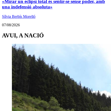
«Mirar un eclipsi total és sentir-se sense poder, amb
una indefensió absoluta»
Sílvia Berbís Morelló
07/08/2026
AVUI, A NACIÓ