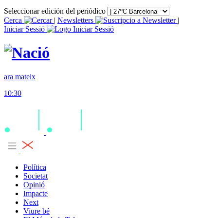
Seleccionar edición del periódico
Cerca
|
Newsletters
|
Iniciar Sessió
ara mateix
10:30
Política
Societat
Opinió
Impacte
Next
Viure bé