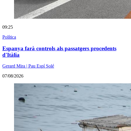
09:25
Política
Espanya farà controls als passatgers procedents
d'Itàlia
Gerard Mira | Pau Espí Solé
07/08/2026