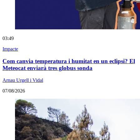
03:49
Impacte
Com canvia temperatura i humitat en un eclipsi? El
Meteocat enviarà tres globus sonda
Arnau Urgell i Vidal
07/08/2026