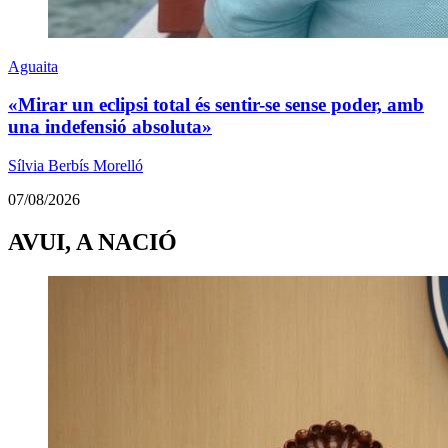
Aguaita
«Mirar un eclipsi total és sentir-se sense poder, amb
una indefensió absoluta»
Sílvia Berbís Morelló
07/08/2026
AVUI, A NACIÓ