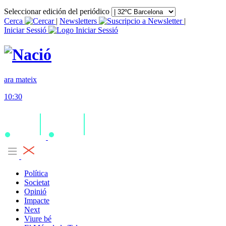
Seleccionar edición del periódico
Cerca
|
Newsletters
|
Iniciar Sessió
ara mateix
10:30
Política
Societat
Opinió
Impacte
Next
Viure bé