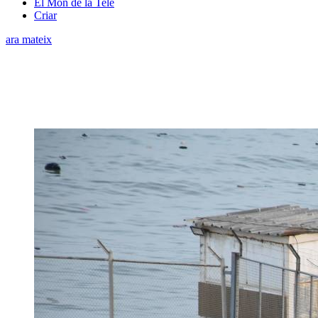
El Món de la Tele
Criar
ara mateix