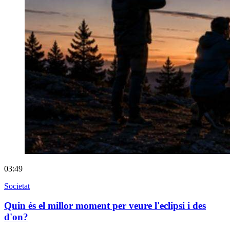
03:49
Societat
Quin és el millor moment per veure l'eclipsi i des
d'on?