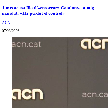
Junts acusa Illa d'«ensorrar» Catalunya a mig
mandat: «Ha perdut el control»
ACN
07/08/2026