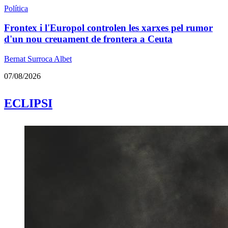
Política
Frontex i l'Europol controlen les xarxes pel rumor
d'un nou creuament de frontera a Ceuta
Bernat Surroca Albet
07/08/2026
ECLIPSI