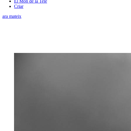
El Món de la Tele
Criar
ara mateix