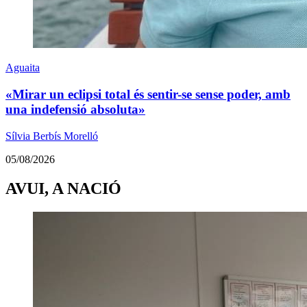
Aguaita
«Mirar un eclipsi total és sentir-se sense poder, amb
una indefensió absoluta»
Sílvia Berbís Morelló
05/08/2026
AVUI, A NACIÓ