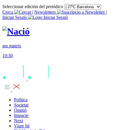
Seleccionar edición del periódico
Cerca
|
Newsletters
|
Iniciar Sessió
ara mateix
10:30
Política
Societat
Opinió
Impacte
Next
Viure bé