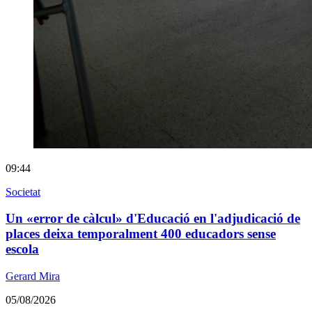
09:44
Societat
Un «error de càlcul» d'Educació en l'adjudicació de
places deixa temporalment 400 educadors sense
escola
Gerard Mira
05/08/2026