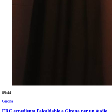
09:44
Girona
ERC expedienta l'alcaldable a Girona per un àudio