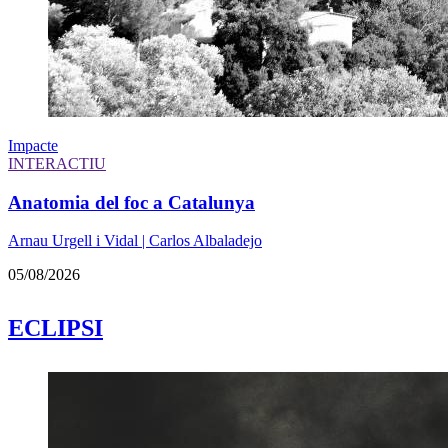
Impacte
INTERACTIU
Anatomia del foc a Catalunya
Arnau Urgell i Vidal | Carlos Albaladejo
05/08/2026
ECLIPSI