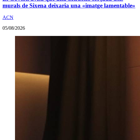
murals de Sixena deixaria una «imatge lamentable»
ACN
05/08/2026