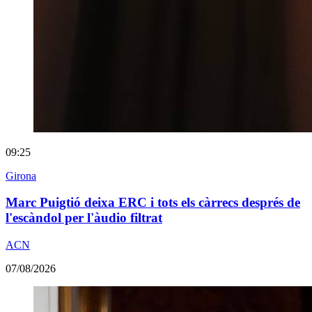
09:25
Girona
Marc Puigtió deixa ERC i tots els càrrecs després de
l'escàndol per l'àudio filtrat
ACN
07/08/2026