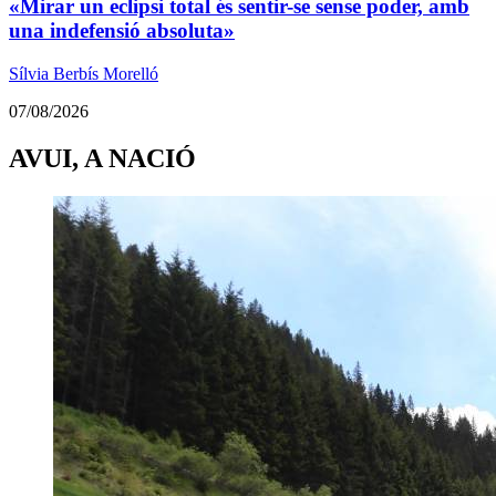
«Mirar un eclipsi total és sentir-se sense poder, amb
una indefensió absoluta»
Sílvia Berbís Morelló
07/08/2026
AVUI, A NACIÓ