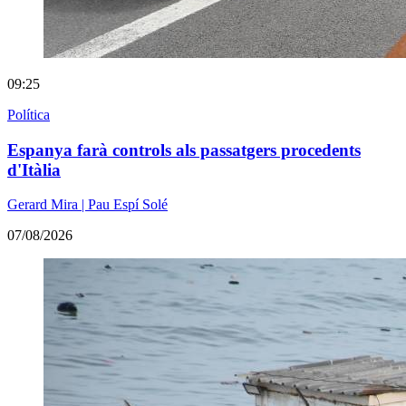
09:25
Política
Espanya farà controls als passatgers procedents
d'Itàlia
Gerard Mira | Pau Espí Solé
07/08/2026