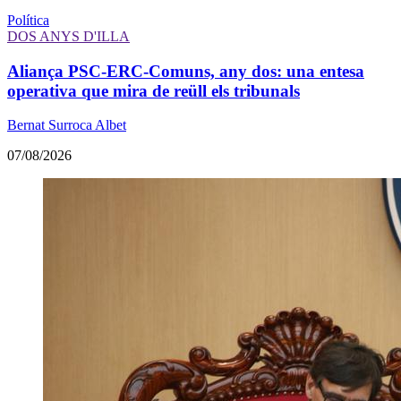
Política
DOS ANYS D'ILLA
Aliança PSC-ERC-Comuns, any dos: una entesa
operativa que mira de reüll els tribunals
Bernat Surroca Albet
07/08/2026