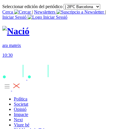
Seleccionar edición del periódico
Cerca
|
Newsletters
|
Iniciar Sessió
ara mateix
10:30
Política
Societat
Opinió
Impacte
Next
Viure bé