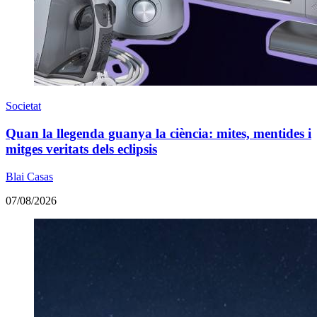
Societat
Quan la llegenda guanya la ciència: mites, mentides i
mitges veritats dels eclipsis
Blai Casas
07/08/2026