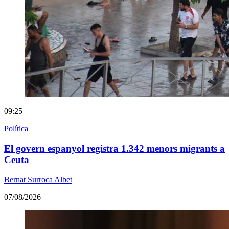
09:25
Política
El govern espanyol registra 1.342 menors migrants a
Ceuta
Bernat Surroca Albet
07/08/2026