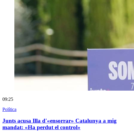
09:25
Política
Junts acusa Illa d'«ensorrar» Catalunya a mig
mandat: «Ha perdut el control»