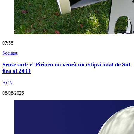
07:58
Societat
Sense sort: el Pirineu no veurà un eclipsi total de Sol
fins al 2433
ACN
08/08/2026