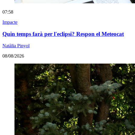
07:58
Impacte
Quin temps farà per l'eclipsi? Respon el Meteocat
Natàlia Pinyol
08/08/2026