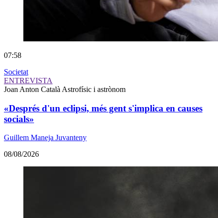
07:58
Societat
ENTREVISTA
Joan Anton Català
Astrofísic i astrònom
«Després d'un eclipsi, més gent s'implica en causes
socials»
Guillem Maneja Juvanteny
08/08/2026