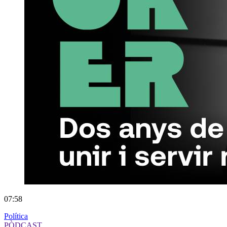
07:58
Política
PÒDCAST