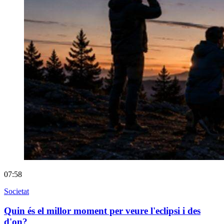
07:58
Societat
Quin és el millor moment per veure l'eclipsi i des
d'on?