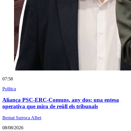
07:58
Política
Aliança PSC-ERC-Comuns, any dos: una entesa
operativa que mira de reüll els tribunals
Bernat Surroca Albet
08/08/2026