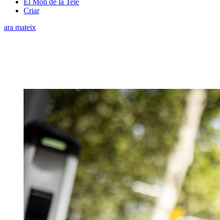
El Món de la Tele
Criar
ara mateix