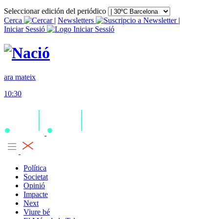
Seleccionar edición del periódico
Cerca
|
Newsletters
|
Iniciar Sessió
ara mateix
10:30
Política
Societat
Opinió
Impacte
Next
Viure bé