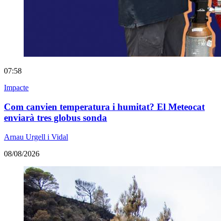
07:58
Impacte
Com canvien temperatura i humitat? El Meteocat
enviarà tres globus sonda
Arnau Urgell i Vidal
08/08/2026