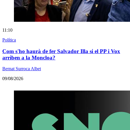
11:10
Política
Com s'ho haurà de fer Salvador Illa si el PP i Vox
arriben a la Moncloa?
Bernat Surroca Albet
09/08/2026