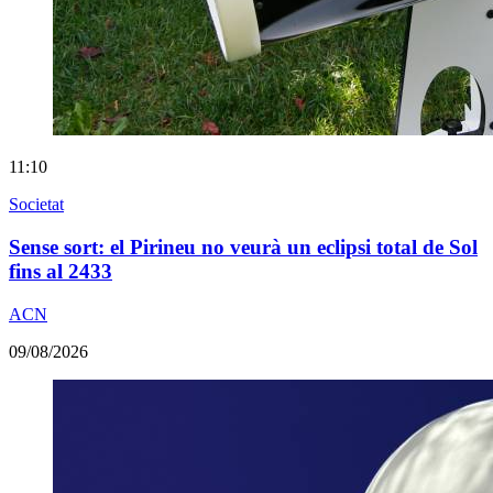
11:10
Societat
Sense sort: el Pirineu no veurà un eclipsi total de Sol
fins al 2433
ACN
09/08/2026