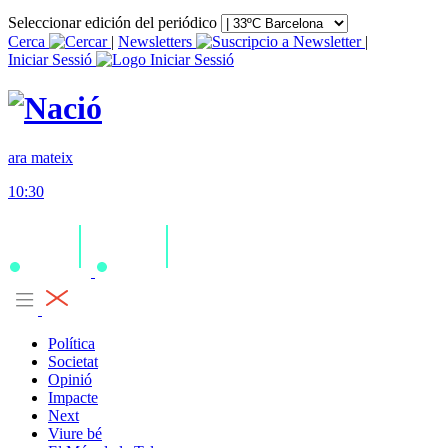
Seleccionar edición del periódico
Cerca
|
Newsletters
|
Iniciar Sessió
ara mateix
10:30
Política
Societat
Opinió
Impacte
Next
Viure bé