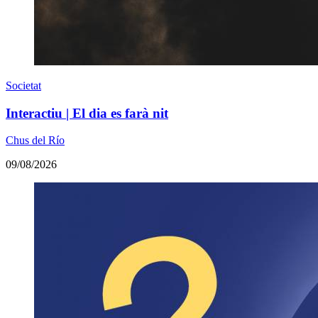
Societat
Interactiu | El dia es farà nit
Chus del Río
09/08/2026