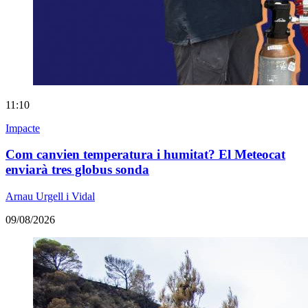
11:10
Impacte
Com canvien temperatura i humitat? El Meteocat
enviarà tres globus sonda
Arnau Urgell i Vidal
09/08/2026