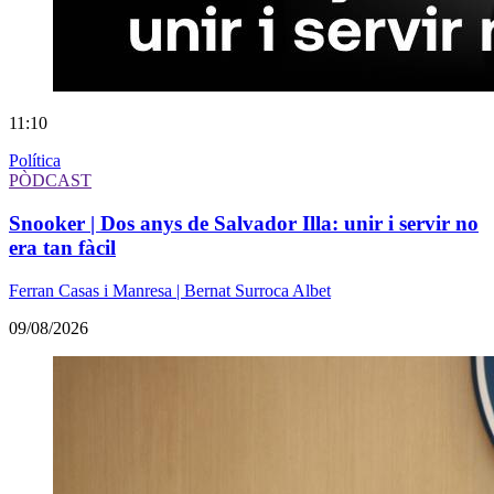
11:10
Política
PÒDCAST
Snooker | Dos anys de Salvador Illa: unir i servir no
era tan fàcil
Ferran Casas i Manresa | Bernat Surroca Albet
09/08/2026