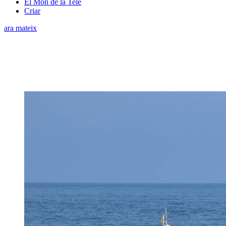
El Món de la Tele
Criar
ara mateix