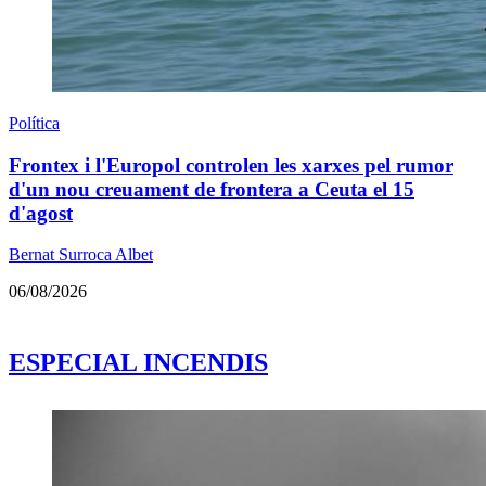
Política
Frontex i l'Europol controlen les xarxes pel rumor
d'un nou creuament de frontera a Ceuta el 15
d'agost
Bernat Surroca Albet
06/08/2026
ESPECIAL INCENDIS