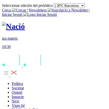
Seleccionar edición del periódico
Cerca
|
Newsletters
|
Iniciar Sessió
ara mateix
10:30
Política
Societat
Opinió
Impacte
Next
Viure bé