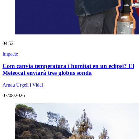
04:52
Impacte
Com canvia temperatura i humitat en un eclipsi? El
Meteocat enviarà tres globus sonda
Arnau Urgell i Vidal
07/08/2026