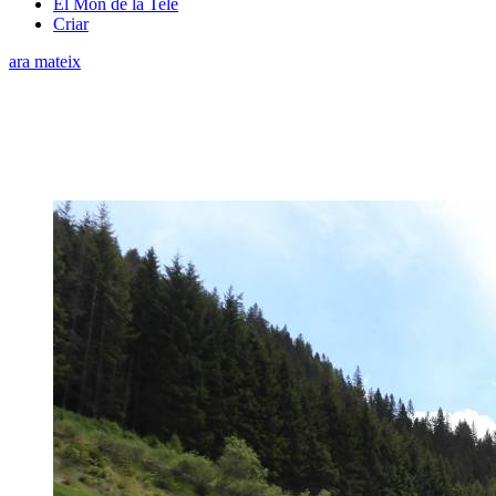
El Món de la Tele
Criar
ara mateix