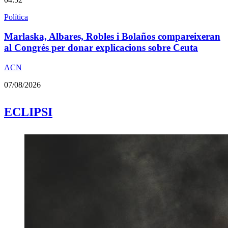
Política
Marlaska, Albares, Robles i Bolaños compareixeran
al Congrés per donar explicacions sobre Ceuta
ACN
07/08/2026
ECLIPSI