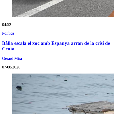
04:52
Política
Itàlia escala el xoc amb Espanya arran de la crisi de
Ceuta
Gerard Mira
07/08/2026