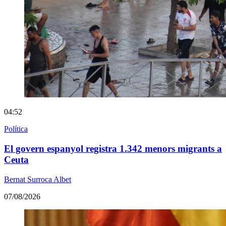
04:52
Política
El govern espanyol registra 1.342 menors migrants a
Ceuta
Bernat Surroca Albet
07/08/2026