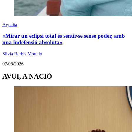
Aguaita
«Mirar un eclipsi total és sentir-se sense poder, amb
una indefensió absoluta»
Sílvia Berbís Morelló
07/08/2026
AVUI, A NACIÓ