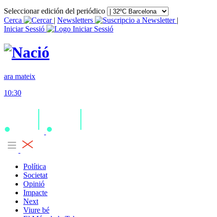
Seleccionar edición del periódico
Cerca
|
Newsletters
|
Iniciar Sessió
ara mateix
10:30
Política
Societat
Opinió
Impacte
Next
Viure bé