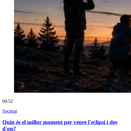
04:52
Societat
Quin és el millor moment per veure l'eclipsi i des
d'on?