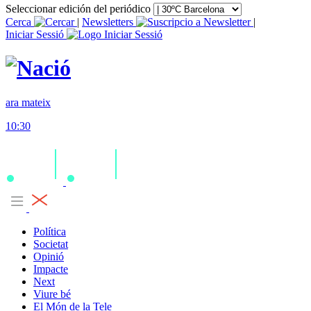
Seleccionar edición del periódico
Cerca
|
Newsletters
|
Iniciar Sessió
ara mateix
10:30
Política
Societat
Opinió
Impacte
Next
Viure bé
El Món de la Tele