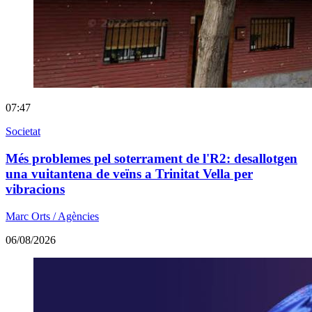
07:47
Societat
Més problemes pel soterrament de l'R2: desallotgen
una vuitantena de veïns a Trinitat Vella per
vibracions
Marc Orts / Agències
06/08/2026