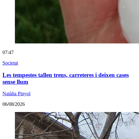
07:47
Societat
Les tempestes tallen trens, carreteres i deixen cases
sense llum
Natàlia Pinyol
06/08/2026