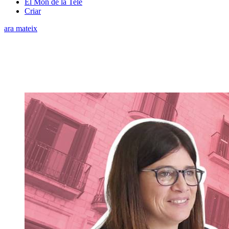
El Món de la Tele
Criar
ara mateix