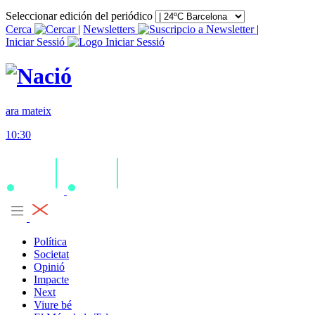
Seleccionar edición del periódico
Cerca
|
Newsletters
|
Iniciar Sessió
ara mateix
10:30
Política
Societat
Opinió
Impacte
Next
Viure bé