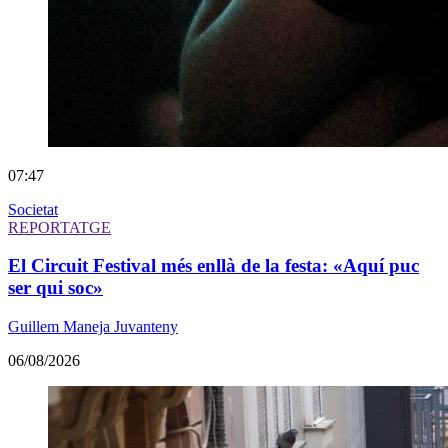
07:47
Societat
REPORTATGE
El Circuit Festival més enllà de la festa: «Aquí puc
ser qui soc»
Guillem Maneja Juvanteny
06/08/2026