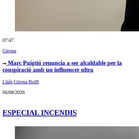
07:47
Girona
Marc Puigtió renuncia a ser alcaldable per la
conspiració amb un influencer ultra
Lluís Girona Boffi
06/08/2026
ESPECIAL INCENDIS