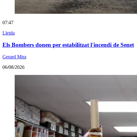
07:47
Lleida
Els Bombers donen per estabilitzat l'incendi de Senet
Gerard Mira
06/08/2026