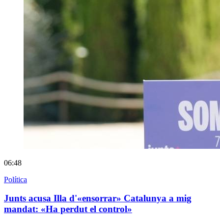
06:48
Política
Junts acusa Illa d'«ensorrar» Catalunya a mig
mandat: «Ha perdut el control»