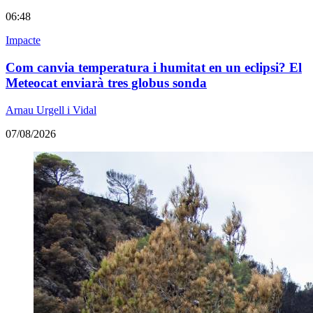
06:48
Impacte
Com canvia temperatura i humitat en un eclipsi? El
Meteocat enviarà tres globus sonda
Arnau Urgell i Vidal
07/08/2026