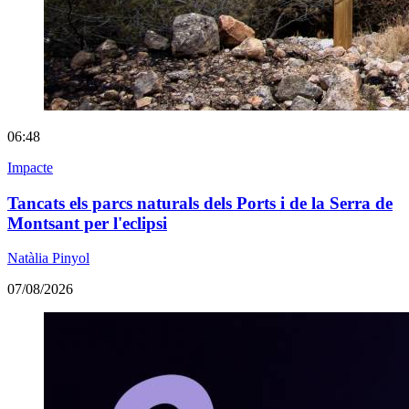
06:48
Impacte
Tancats els parcs naturals dels Ports i de la Serra de
Montsant per l'eclipsi
Natàlia Pinyol
07/08/2026