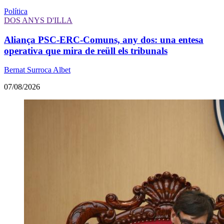
Política
DOS ANYS D'ILLA
Aliança PSC-ERC-Comuns, any dos: una entesa
operativa que mira de reüll els tribunals
Bernat Surroca Albet
07/08/2026