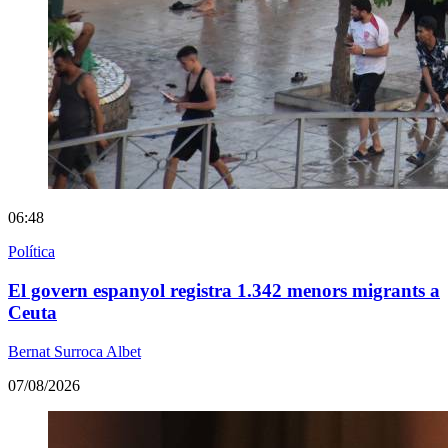
06:48
Política
El govern espanyol registra 1.342 menors migrants a
Ceuta
Bernat Surroca Albet
07/08/2026