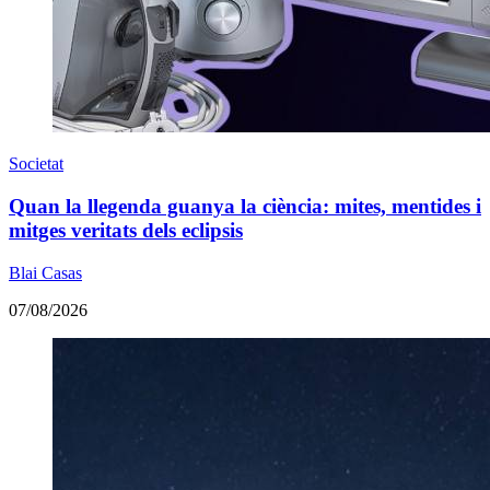
Societat
Quan la llegenda guanya la ciència: mites, mentides i
mitges veritats dels eclipsis
Blai Casas
07/08/2026