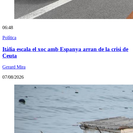
06:48
Política
Itàlia escala el xoc amb Espanya arran de la crisi de
Ceuta
Gerard Mira
07/08/2026