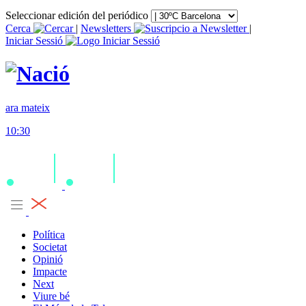
Seleccionar edición del periódico
Cerca
|
Newsletters
|
Iniciar Sessió
ara mateix
10:30
Política
Societat
Opinió
Impacte
Next
Viure bé