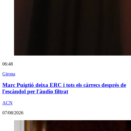
06:48
Girona
Marc Puigtió deixa ERC i tots els càrrecs després de
l'escàndol per l'àudio filtrat
ACN
07/08/2026