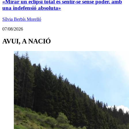
«Mirar un eclipsi total és sentir-se sense poder, amb
una indefensió absoluta»
Sílvia Berbís Morelló
07/08/2026
AVUI, A NACIÓ