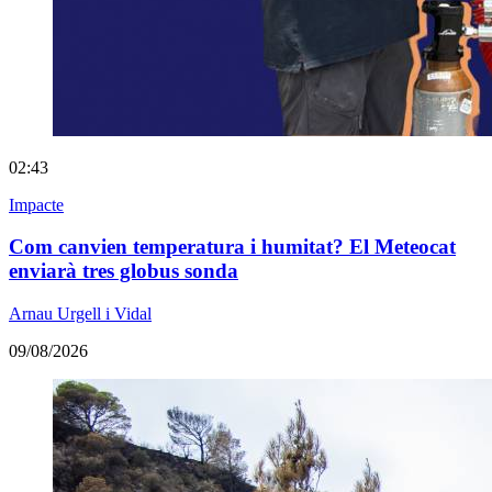
02:43
Impacte
Com canvien temperatura i humitat? El Meteocat
enviarà tres globus sonda
Arnau Urgell i Vidal
09/08/2026