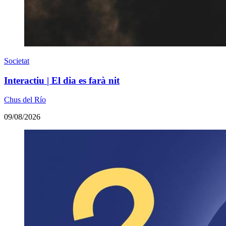
Societat
Interactiu | El dia es farà nit
Chus del Río
09/08/2026