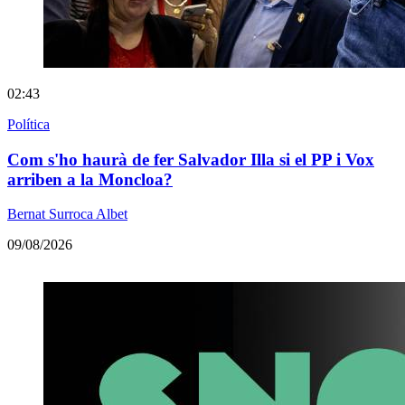
02:43
Política
Com s'ho haurà de fer Salvador Illa si el PP i Vox
arriben a la Moncloa?
Bernat Surroca Albet
09/08/2026