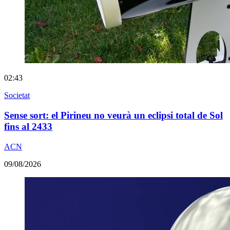
02:43
Societat
Sense sort: el Pirineu no veurà un eclipsi total de Sol
fins al 2433
ACN
09/08/2026