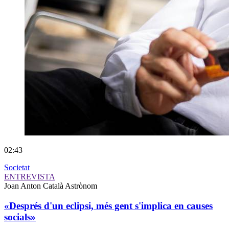
02:43
Societat
ENTREVISTA
Joan Anton Català
Astrònom
«Després d'un eclipsi, més gent s'implica en causes
socials»