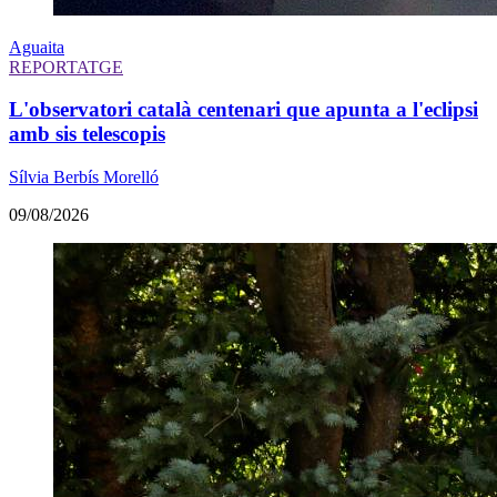
Aguaita
REPORTATGE
L'observatori català centenari que apunta a l'eclipsi
amb sis telescopis
Sílvia Berbís Morelló
09/08/2026