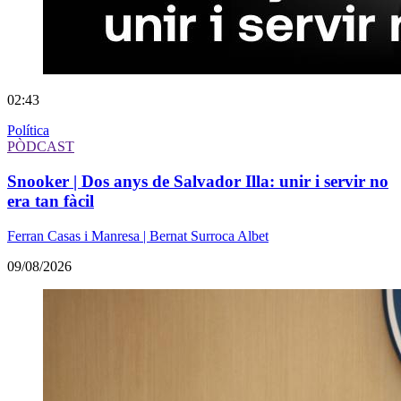
02:43
Política
PÒDCAST
Snooker | Dos anys de Salvador Illa: unir i servir no
era tan fàcil
Ferran Casas i Manresa | Bernat Surroca Albet
09/08/2026