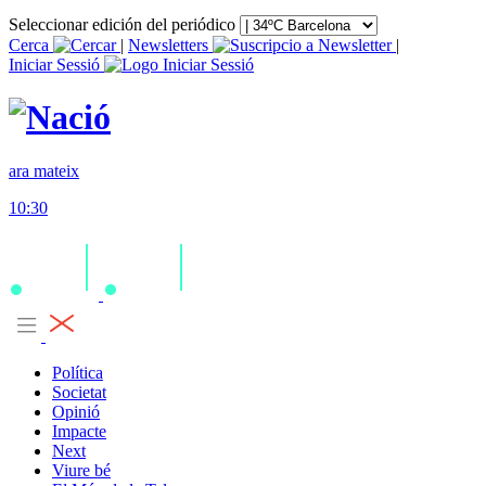
Seleccionar edición del periódico
Cerca
|
Newsletters
|
Iniciar Sessió
ara mateix
10:30
Política
Societat
Opinió
Impacte
Next
Viure bé