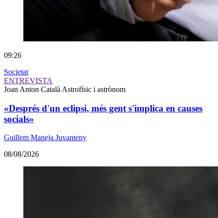
09:26
Societat
ENTREVISTA
Joan Anton Català
Astrofísic i astrònom
«Després d'un eclipsi, més gent s'implica en causes
socials»
Guillem Maneja Juvanteny
08/08/2026