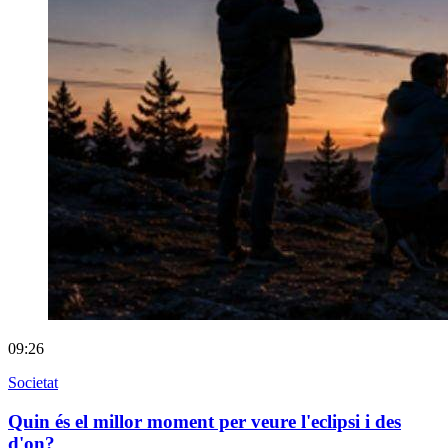
09:26
Societat
Quin és el millor moment per veure l'eclipsi i des
d'on?