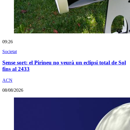
09:26
Societat
Sense sort: el Pirineu no veurà un eclipsi total de Sol
fins al 2433
ACN
08/08/2026