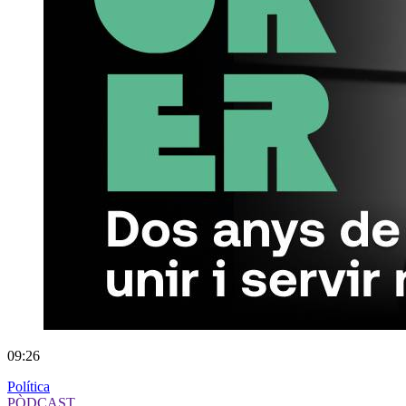
09:26
Política
PÒDCAST