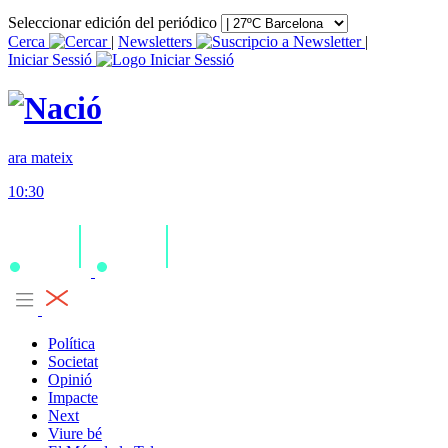
Seleccionar edición del periódico
Cerca
|
Newsletters
|
Iniciar Sessió
ara mateix
10:30
Política
Societat
Opinió
Impacte
Next
Viure bé