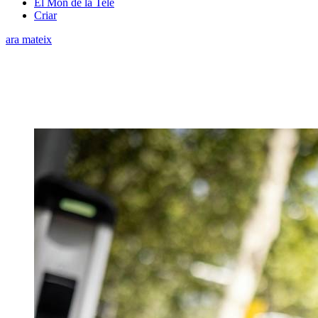
El Món de la Tele
Criar
ara mateix