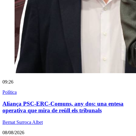
09:26
Política
Aliança PSC-ERC-Comuns, any dos: una entesa
operativa que mira de reüll els tribunals
Bernat Surroca Albet
08/08/2026