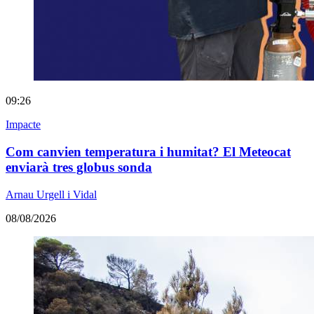
09:26
Impacte
Com canvien temperatura i humitat? El Meteocat
enviarà tres globus sonda
Arnau Urgell i Vidal
08/08/2026