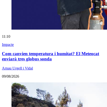
11:10
Impacte
Com canvien temperatura i humitat? El Meteocat
enviarà tres globus sonda
Arnau Urgell i Vidal
09/08/2026