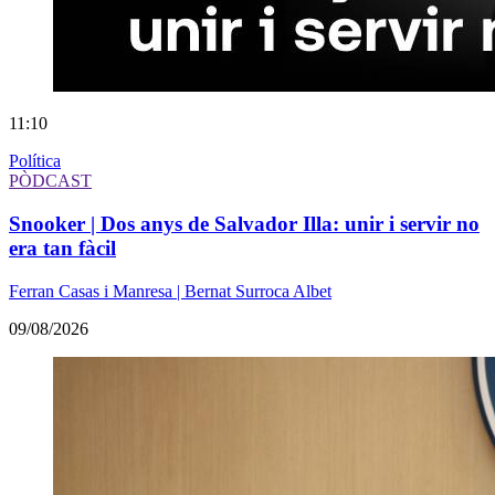
11:10
Política
PÒDCAST
Snooker | Dos anys de Salvador Illa: unir i servir no
era tan fàcil
Ferran Casas i Manresa | Bernat Surroca Albet
09/08/2026