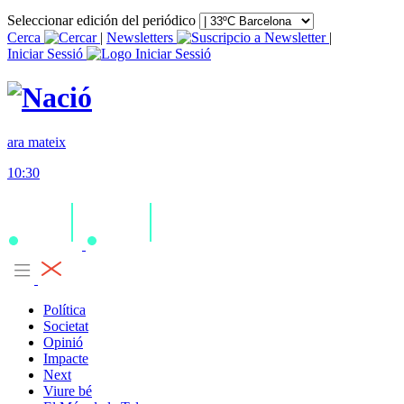
Seleccionar edición del periódico
Cerca
|
Newsletters
|
Iniciar Sessió
ara mateix
10:30
Política
Societat
Opinió
Impacte
Next
Viure bé