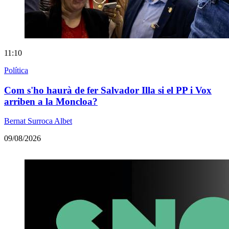
11:10
Política
Com s'ho haurà de fer Salvador Illa si el PP i Vox
arriben a la Moncloa?
Bernat Surroca Albet
09/08/2026