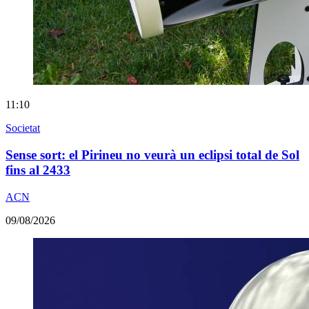
11:10
Societat
Sense sort: el Pirineu no veurà un eclipsi total de Sol
fins al 2433
ACN
09/08/2026