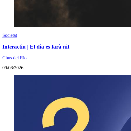
Societat
Interactiu | El dia es farà nit
Chus del Río
09/08/2026