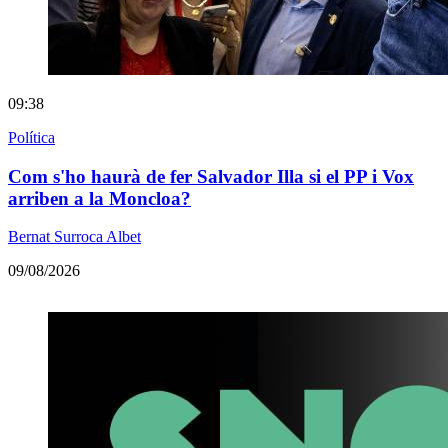
09:38
Política
Com s'ho haurà de fer Salvador Illa si el PP i Vox
arriben a la Moncloa?
Bernat Surroca Albet
09/08/2026