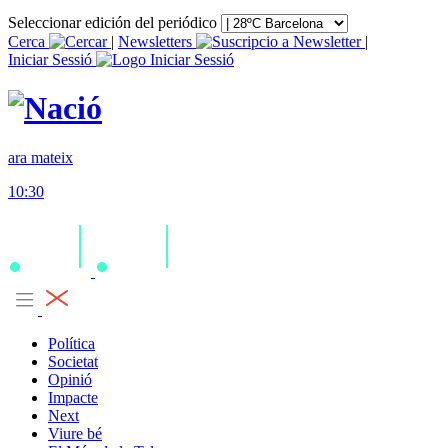
Seleccionar edición del periódico
Cerca
|
Newsletters
|
Iniciar Sessió
ara mateix
10:30
Política
Societat
Opinió
Impacte
Next
Viure bé