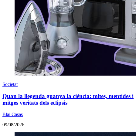
Societat
Quan la llegenda guanya la ciència: mites, mentides i
mitges veritats dels eclipsis
Blai Casas
09/08/2026