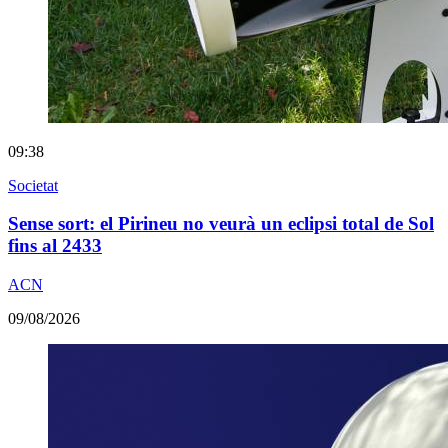
09:38
Societat
Sense sort: el Pirineu no veurà un eclipsi total de Sol
fins al 2433
ACN
09/08/2026