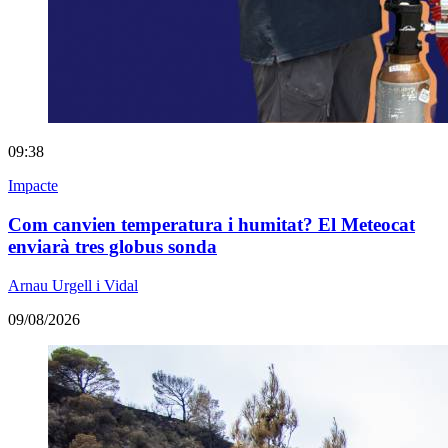
09:38
Impacte
Com canvien temperatura i humitat? El Meteocat
enviarà tres globus sonda
Arnau Urgell i Vidal
09/08/2026