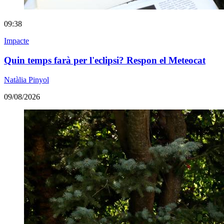
09:38
Impacte
Quin temps farà per l'eclipsi? Respon el Meteocat
Natàlia Pinyol
09/08/2026