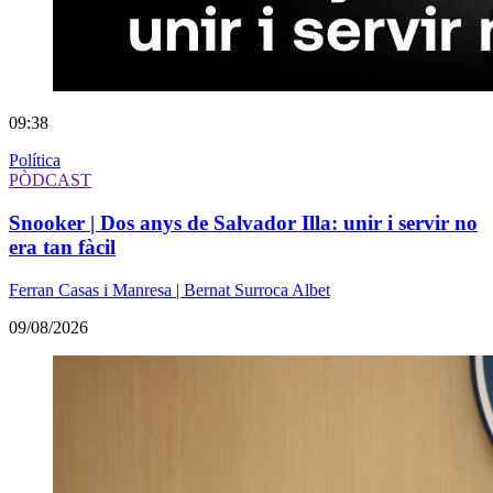
09:38
Política
PÒDCAST
Snooker | Dos anys de Salvador Illa: unir i servir no
era tan fàcil
Ferran Casas i Manresa | Bernat Surroca Albet
09/08/2026