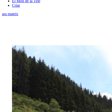
El Món de la Tele
Criar
ara mateix