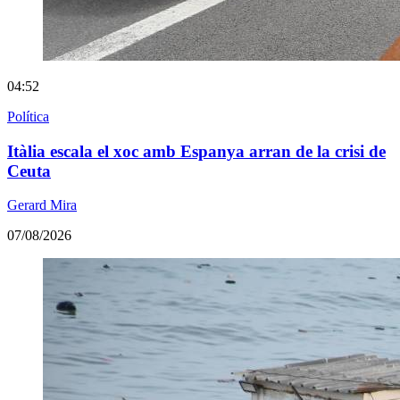
04:52
Política
Itàlia escala el xoc amb Espanya arran de la crisi de
Ceuta
Gerard Mira
07/08/2026