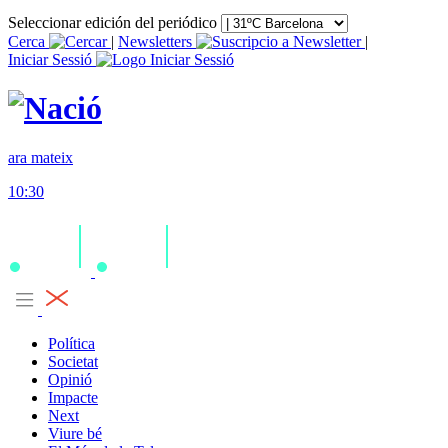
Seleccionar edición del periódico
Cerca
|
Newsletters
|
Iniciar Sessió
ara mateix
10:30
Política
Societat
Opinió
Impacte
Next
Viure bé