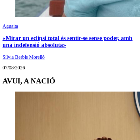
Aguaita
«Mirar un eclipsi total és sentir-se sense poder, amb
una indefensió absoluta»
Sílvia Berbís Morelló
07/08/2026
AVUI, A NACIÓ