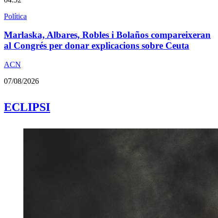
Política
Marlaska, Albares, Robles i Bolaños compareixeran
al Congrés per donar explicacions sobre Ceuta
ACN
07/08/2026
ECLIPSI