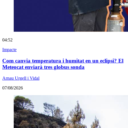
04:52
Impacte
Com canvia temperatura i humitat en un eclipsi? El
Meteocat enviarà tres globus sonda
Arnau Urgell i Vidal
07/08/2026