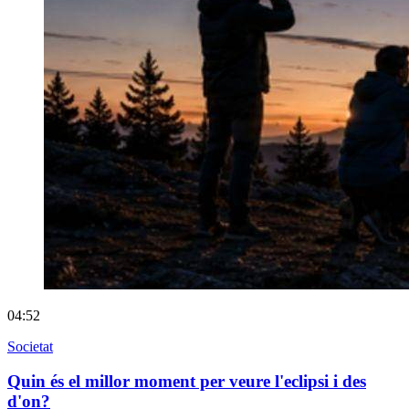
04:52
Societat
Quin és el millor moment per veure l'eclipsi i des
d'on?