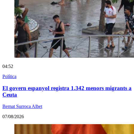
04:52
Política
El govern espanyol registra 1.342 menors migrants a
Ceuta
Bernat Surroca Albet
07/08/2026