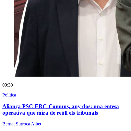
09:30
Política
Aliança PSC-ERC-Comuns, any dos: una entesa
operativa que mira de reüll els tribunals
Bernat Surroca Albet