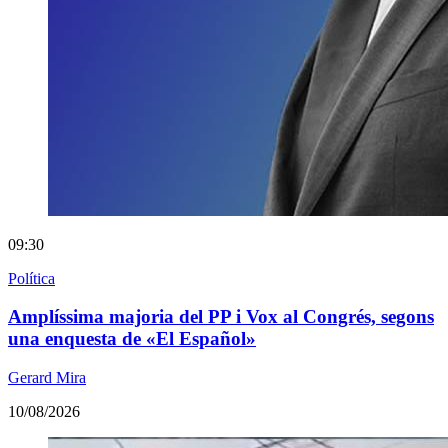
09:30
Política
Amplíssima majoria del PP i Vox al Congrés, segons
una enquesta de «El Español»
Gerard Mira
10/08/2026