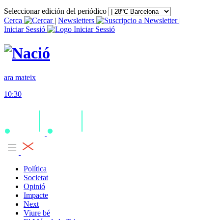
Seleccionar edición del periódico
Cerca
|
Newsletters
|
Iniciar Sessió
ara mateix
10:30
Política
Societat
Opinió
Impacte
Next
Viure bé