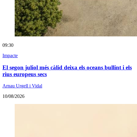
09:30
Impacte
El segon juliol més càlid deixa els oceans bullint i els
rius europeus secs
Arnau Urgell i Vidal
10/08/2026