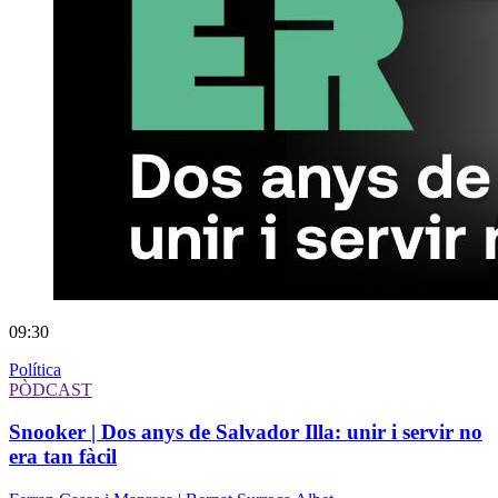
09:30
Política
PÒDCAST
Snooker | Dos anys de Salvador Illa: unir i servir no
era tan fàcil