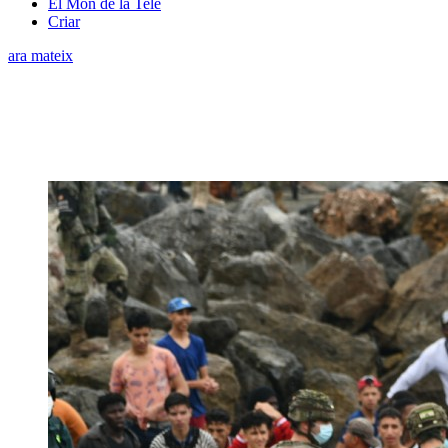
El Món de la Tele
Criar
ara mateix