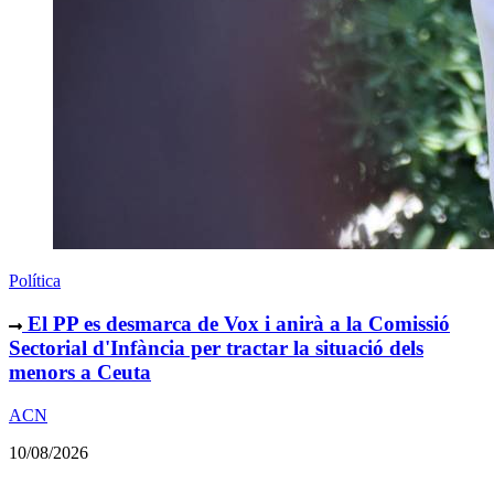
Política
El PP es desmarca de Vox i anirà a la Comissió
Sectorial d'Infància per tractar la situació dels
menors a Ceuta
ACN
10/08/2026