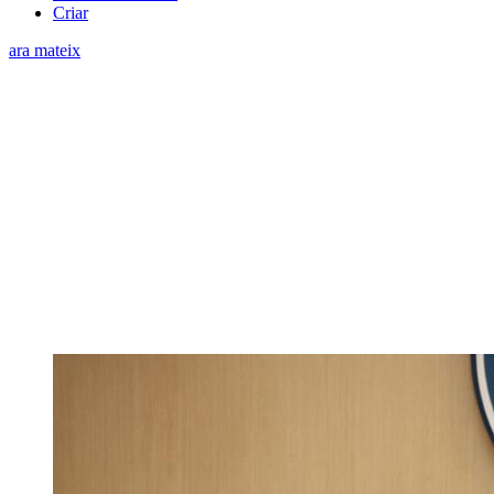
Criar
ara mateix