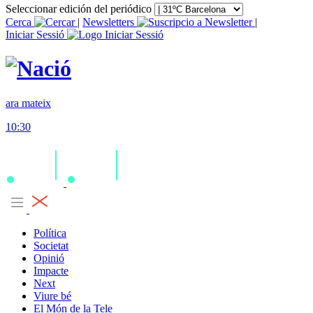
Seleccionar edición del periódico
Cerca
|
Newsletters
|
Iniciar Sessió
ara mateix
10:30
Política
Societat
Opinió
Impacte
Next
Viure bé
El Món de la Tele