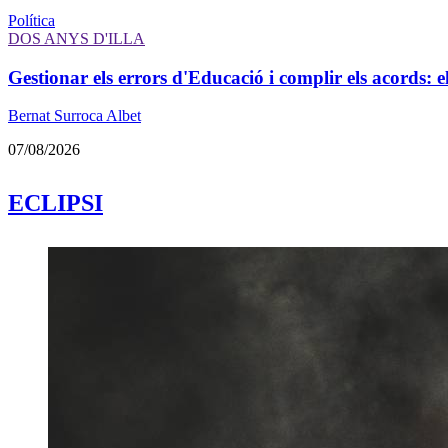
Política
DOS ANYS D'ILLA
Gestionar els errors d'Educació i complir els acords: e
Bernat Surroca Albet
07/08/2026
ECLIPSI