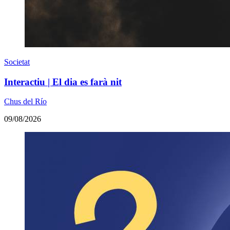
Societat
Interactiu | El dia es farà nit
Chus del Río
09/08/2026