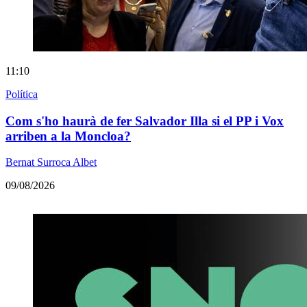
11:10
Política
Com s'ho haurà de fer Salvador Illa si el PP i Vox
arriben a la Moncloa?
Bernat Surroca Albet
09/08/2026