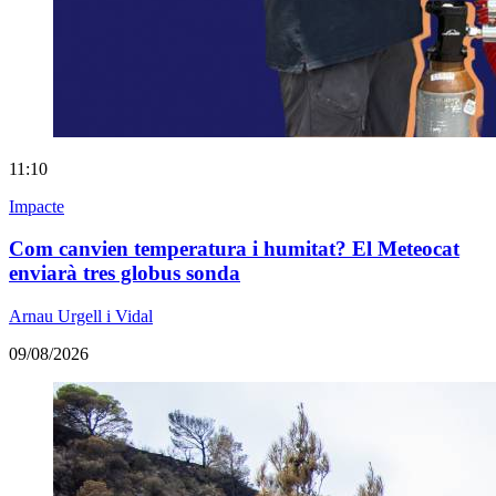
11:10
Impacte
Com canvien temperatura i humitat? El Meteocat
enviarà tres globus sonda
Arnau Urgell i Vidal
09/08/2026