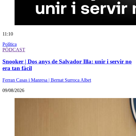
11:10
Política
PÒDCAST
Snooker | Dos anys de Salvador Illa: unir i servir no
era tan fàcil
Ferran Casas i Manresa | Bernat Surroca Albet
09/08/2026