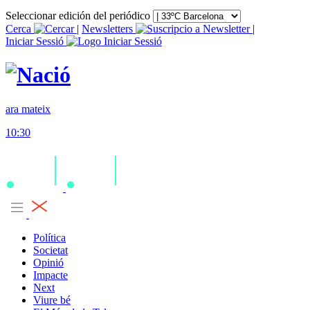
Seleccionar edición del periódico
Cerca
|
Newsletters
|
Iniciar Sessió
ara mateix
10:30
Política
Societat
Opinió
Impacte
Next
Viure bé