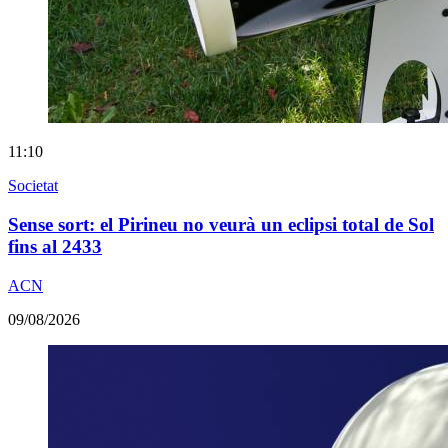
11:10
Societat
Sense sort: el Pirineu no veurà un eclipsi total de Sol
fins al 2433
ACN
09/08/2026