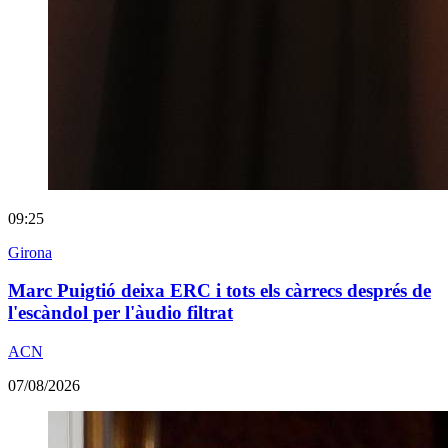
09:25
Girona
Marc Puigtió deixa ERC i tots els càrrecs després de
l'escàndol per l'àudio filtrat
ACN
07/08/2026