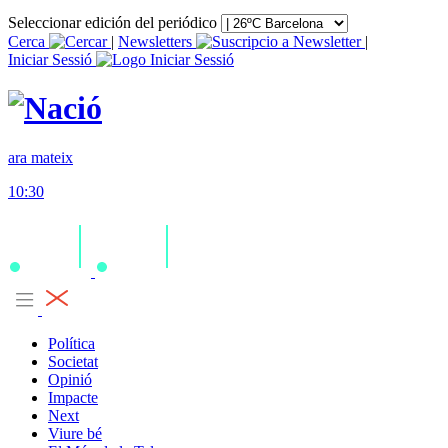
Seleccionar edición del periódico
Cerca
|
Newsletters
|
Iniciar Sessió
ara mateix
10:30
Política
Societat
Opinió
Impacte
Next
Viure bé