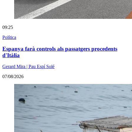
09:25
Política
Espanya farà controls als passatgers procedents
d'Itàlia
Gerard Mira | Pau Espí Solé
07/08/2026