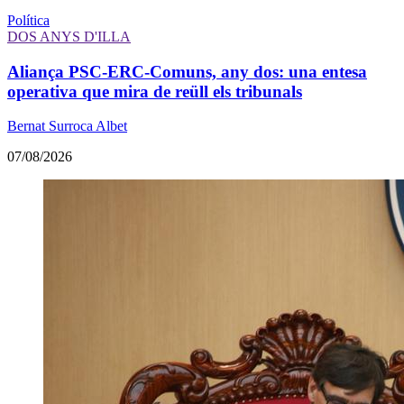
Política
DOS ANYS D'ILLA
Aliança PSC-ERC-Comuns, any dos: una entesa
operativa que mira de reüll els tribunals
Bernat Surroca Albet
07/08/2026