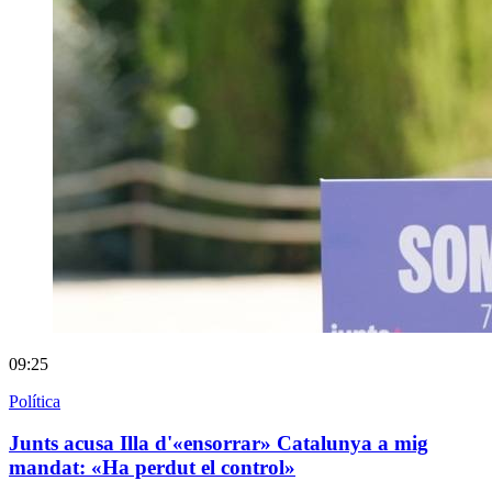
09:25
Política
Junts acusa Illa d'«ensorrar» Catalunya a mig
mandat: «Ha perdut el control»