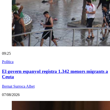
09:25
Política
El govern espanyol registra 1.342 menors migrants a
Ceuta
Bernat Surroca Albet
07/08/2026