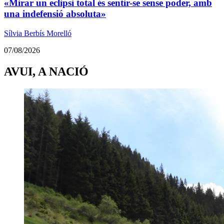
«Mirar un eclipsi total és sentir-se sense poder, amb
una indefensió absoluta»
Sílvia Berbís Morelló
07/08/2026
AVUI, A NACIÓ