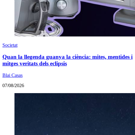
Societat
Quan la llegenda guanya la ciència: mites, mentides i
mitges veritats dels eclipsis
Blai Casas
07/08/2026