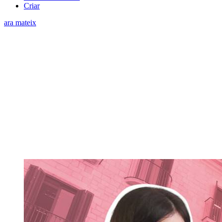
Criar
ara mateix