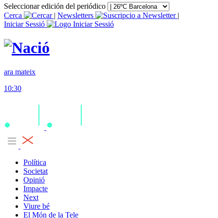
Seleccionar edición del periódico
Cerca
|
Newsletters
|
Iniciar Sessió
ara mateix
10:30
Política
Societat
Opinió
Impacte
Next
Viure bé
El Món de la Tele