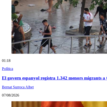
01:18
Política
El govern espanyol registra 1.342 menors migrants a
Bernat Surroca Albet
07/08/2026