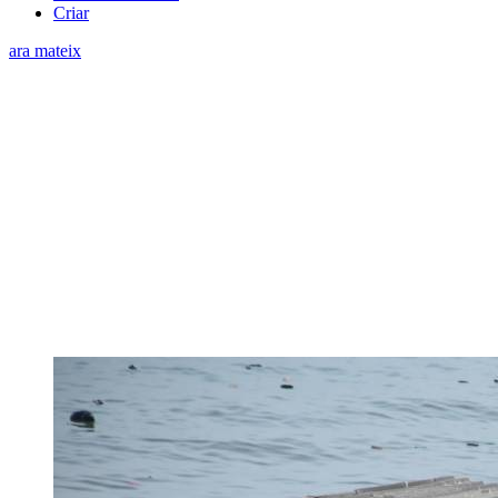
Criar
ara mateix