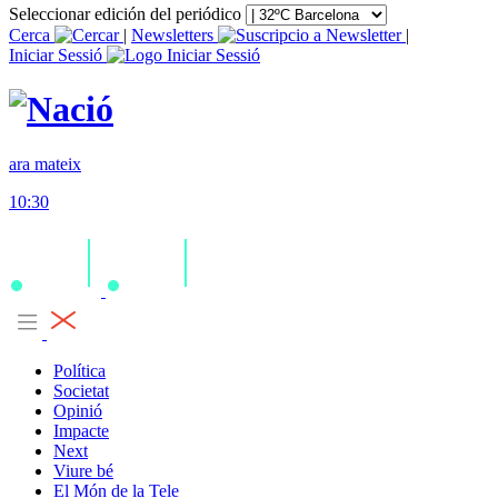
Seleccionar edición del periódico
Cerca
|
Newsletters
|
Iniciar Sessió
ara mateix
10:30
Política
Societat
Opinió
Impacte
Next
Viure bé
El Món de la Tele