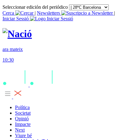
Seleccionar edición del periódico
Cerca
|
Newsletters
|
Iniciar Sessió
ara mateix
10:30
Política
Societat
Opinió
Impacte
Next
Viure bé