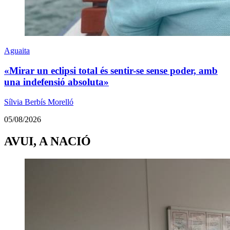
Aguaita
«Mirar un eclipsi total és sentir-se sense poder, amb
una indefensió absoluta»
Sílvia Berbís Morelló
05/08/2026
AVUI, A NACIÓ