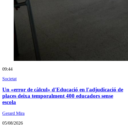
09:44
Societat
Un «error de càlcul» d'Educació en l'adjudicació de
places deixa temporalment 400 educadors sense
escola
Gerard Mira
05/08/2026