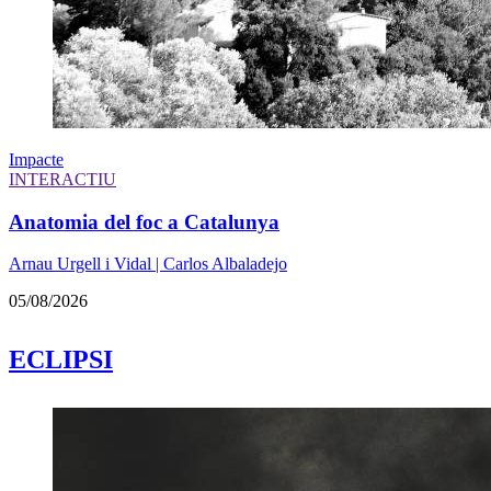
Impacte
INTERACTIU
Anatomia del foc a Catalunya
Arnau Urgell i Vidal | Carlos Albaladejo
05/08/2026
ECLIPSI