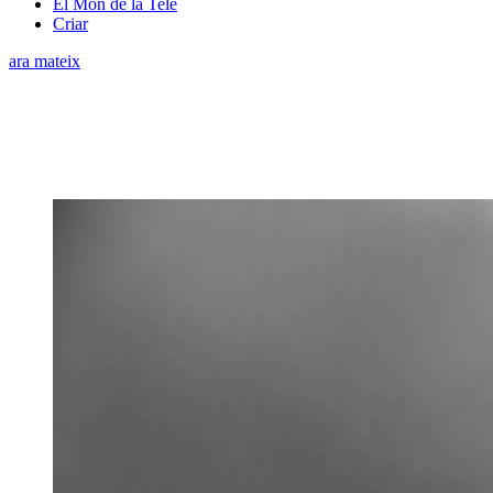
El Món de la Tele
Criar
ara mateix