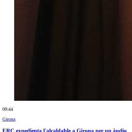
09:44
Girona
ERC expedienta l'alcaldable a Girona per un àudio