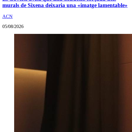
murals de Sixena deixaria una «imatge lamentable»
ACN
05/08/2026