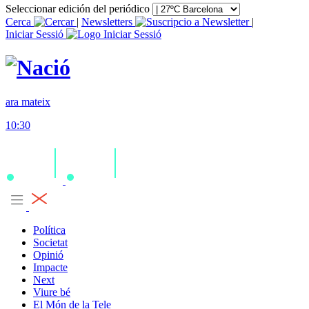
Seleccionar edición del periódico
Cerca
|
Newsletters
|
Iniciar Sessió
ara mateix
10:30
Política
Societat
Opinió
Impacte
Next
Viure bé
El Món de la Tele