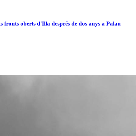
ls fronts oberts d'Illa després de dos anys a Palau