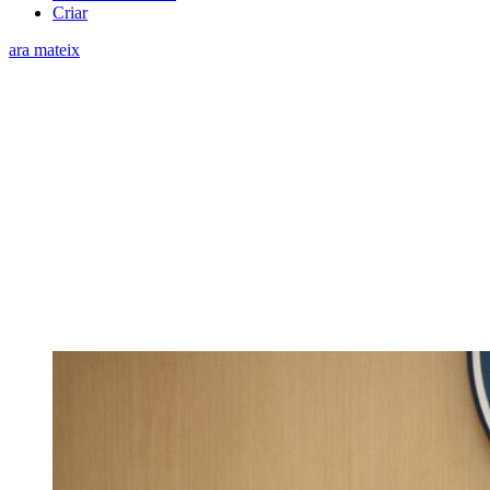
Criar
ara mateix