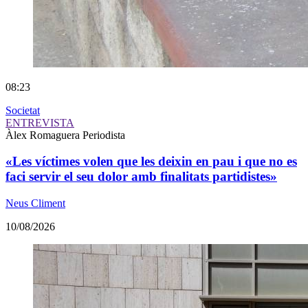
08:23
Societat
ENTREVISTA
Àlex Romaguera
Periodista
«Les víctimes volen que les deixin en pau i que no es
faci servir el seu dolor amb finalitats partidistes»
Neus Climent
10/08/2026