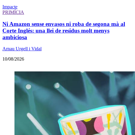
Impacte
PRIMÍCIA
Ni Amazon sense envasos ni roba de segona mà al
Corte Inglés: una llei de residus molt menys
ambiciosa
Arnau Urgell i Vidal
10/08/2026