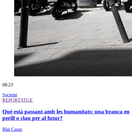
08:23
Societat
REPORTATGE
Què està passant amb les humanitats: una branca en
perill o clau per al futur?
Blai Casas