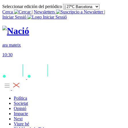
Seleccionar edición del periódico
Cerca
|
Newsletters
|
Iniciar Sessió
ara mateix
10:30
Política
Societat
Opinió
Impacte
Next
Viure bé