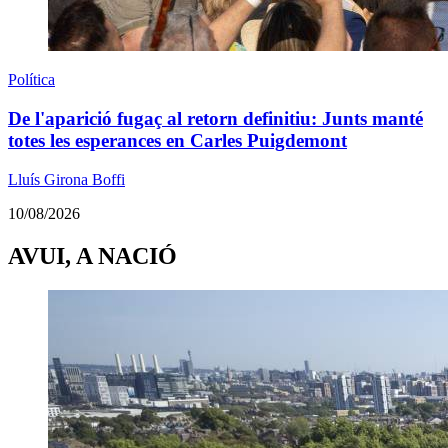
Política
De l'aparició fugaç al retorn definitiu: Junts manté
totes les esperances en Carles Puigdemont
Lluís Girona Boffi
10/08/2026
AVUI, A NACIÓ