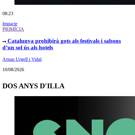
08:23
Impacte
PRIMÍCIA
Catalunya prohibirà gots als festivals i sabons
d’un sol ús als hotels
Arnau Urgell i Vidal
10/08/2026
DOS ANYS D'ILLA