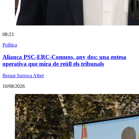
08:23
Política
Aliança PSC-ERC-Comuns, any dos: una entesa
operativa que mira de reüll els tribunals
Bernat Surroca Albet
10/08/2026