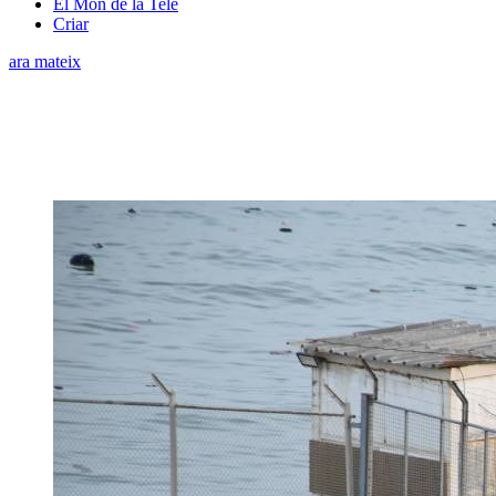
El Món de la Tele
Criar
ara mateix