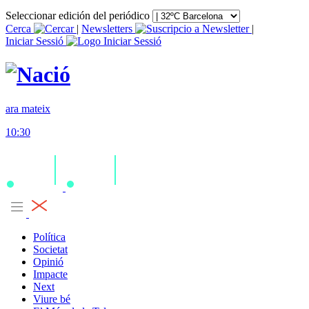
Seleccionar edición del periódico
Cerca
|
Newsletters
|
Iniciar Sessió
ara mateix
10:30
Política
Societat
Opinió
Impacte
Next
Viure bé