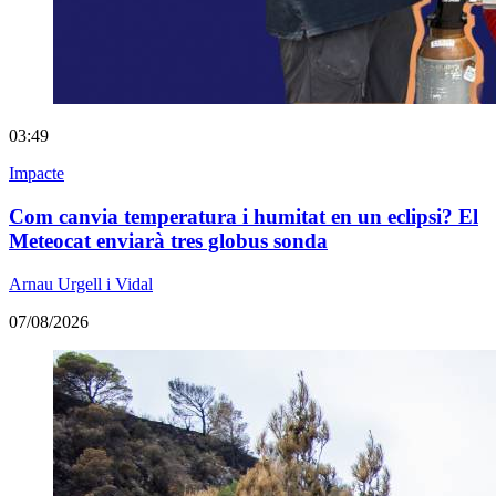
03:49
Impacte
Com canvia temperatura i humitat en un eclipsi? El
Meteocat enviarà tres globus sonda
Arnau Urgell i Vidal
07/08/2026