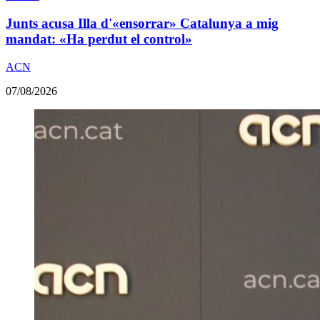
Junts acusa Illa d'«ensorrar» Catalunya a mig
mandat: «Ha perdut el control»
ACN
07/08/2026