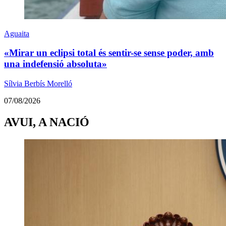
Aguaita
«Mirar un eclipsi total és sentir-se sense poder, amb
una indefensió absoluta»
Sílvia Berbís Morelló
07/08/2026
AVUI, A NACIÓ