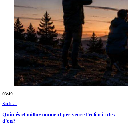
03:49
Societat
Quin és el millor moment per veure l'eclipsi i des
d'on?