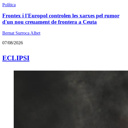
Política
Frontex i l'Europol controlen les xarxes pel rumor
d'un nou creuament de frontera a Ceuta
Bernat Surroca Albet
07/08/2026
ECLIPSI