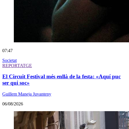
07:47
Societat
REPORTATGE
El Circuit Festival més enllà de la festa: «Aquí puc
ser qui soc»
Guillem Maneja Juvanteny
06/08/2026