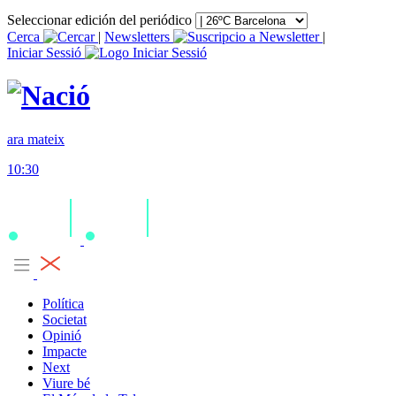
Seleccionar edición del periódico
Cerca
|
Newsletters
|
Iniciar Sessió
ara mateix
10:30
Política
Societat
Opinió
Impacte
Next
Viure bé