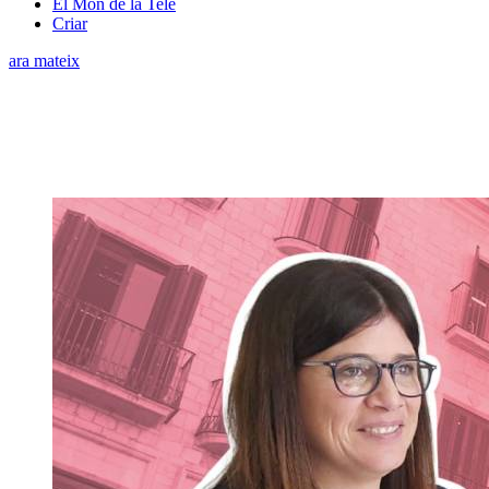
El Món de la Tele
Criar
ara mateix