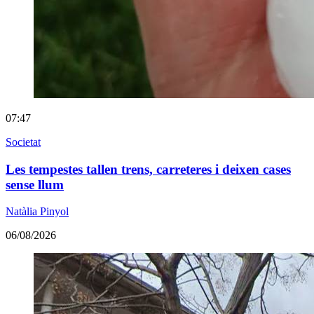
07:47
Societat
Les tempestes tallen trens, carreteres i deixen cases
sense llum
Natàlia Pinyol
06/08/2026