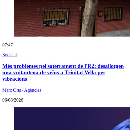
07:47
Societat
Més problemes pel soterrament de l'R2: desallotgen
una vuitantena de veïns a Trinitat Vella per
vibracions
Marc Orts / Agències
06/08/2026