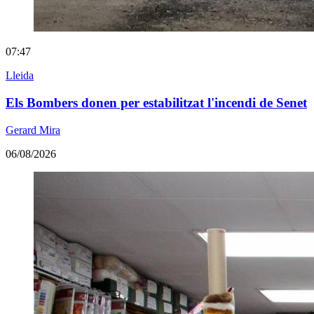
07:47
Lleida
Els Bombers donen per estabilitzat l'incendi de Senet
Gerard Mira
06/08/2026