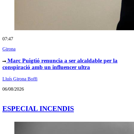
07:47
Girona
Marc Puigtió renuncia a ser alcaldable per la
conspiració amb un influencer ultra
Lluís Girona Boffi
06/08/2026
ESPECIAL INCENDIS