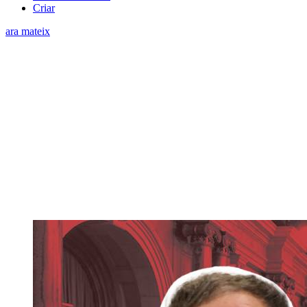
Criar
ara mateix