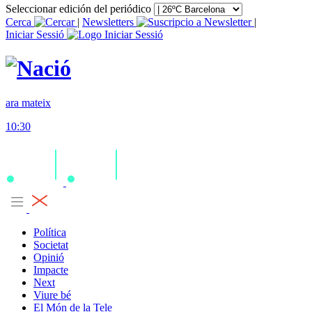
Seleccionar edición del periódico
Cerca
|
Newsletters
|
Iniciar Sessió
ara mateix
10:30
Política
Societat
Opinió
Impacte
Next
Viure bé
El Món de la Tele