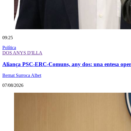
09:25
Política
DOS ANYS D'ILLA
Aliança PSC-ERC-Comuns, any dos: una entesa operati
Bernat Surroca Albet
07/08/2026