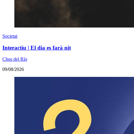
Societat
Interactiu | El dia es farà nit
Chus del Río
09/08/2026