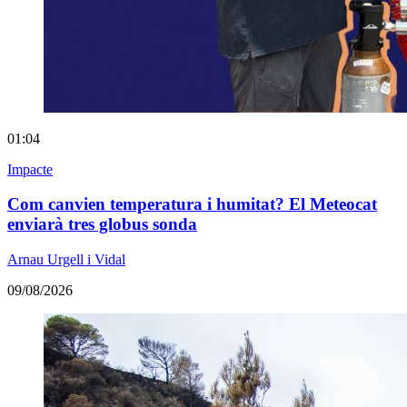
01:04
Impacte
Com canvien temperatura i humitat? El Meteocat
enviarà tres globus sonda
Arnau Urgell i Vidal
09/08/2026