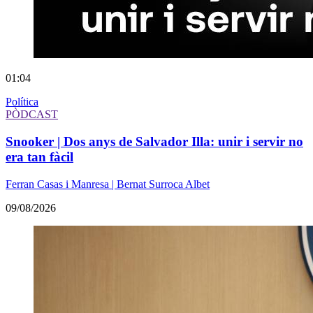
01:04
Política
PÒDCAST
Snooker | Dos anys de Salvador Illa: unir i servir no
era tan fàcil
Ferran Casas i Manresa | Bernat Surroca Albet
09/08/2026