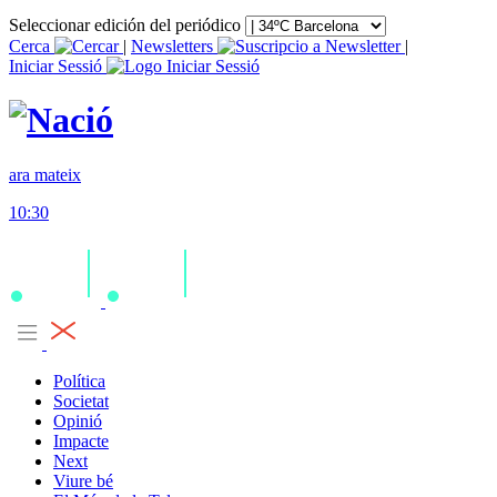
Seleccionar edición del periódico
Cerca
|
Newsletters
|
Iniciar Sessió
ara mateix
10:30
Política
Societat
Opinió
Impacte
Next
Viure bé