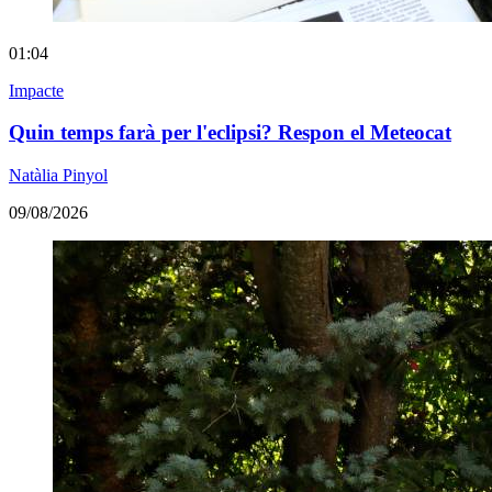
01:04
Impacte
Quin temps farà per l'eclipsi? Respon el Meteocat
Natàlia Pinyol
09/08/2026