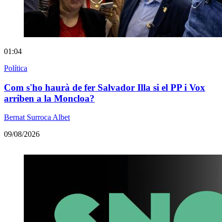
01:04
Política
Com s'ho haurà de fer Salvador Illa si el PP i Vox
arriben a la Moncloa?
Bernat Surroca Albet
09/08/2026