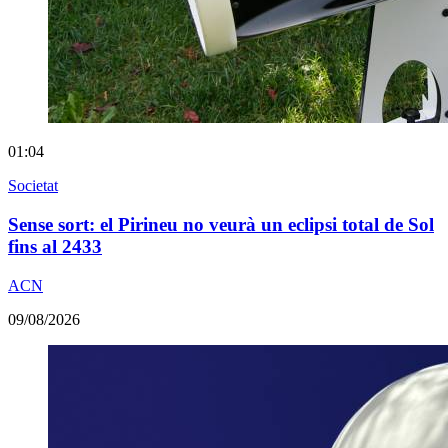
01:04
Societat
Sense sort: el Pirineu no veurà un eclipsi total de Sol
fins al 2433
ACN
09/08/2026