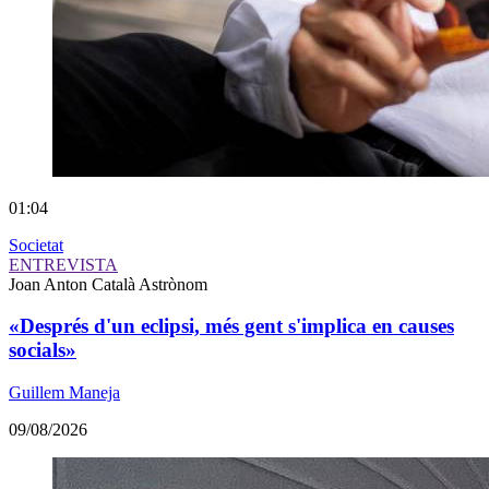
01:04
Societat
ENTREVISTA
Joan Anton Català
Astrònom
«Després d'un eclipsi, més gent s'implica en causes
socials»
Guillem Maneja
09/08/2026