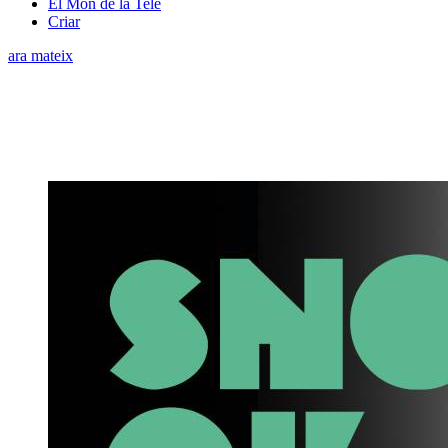
El Món de la Tele
Criar
ara mateix