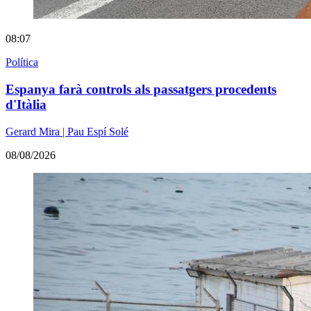
08:07
Política
Espanya farà controls als passatgers procedents
d'Itàlia
Gerard Mira | Pau Espí Solé
08/08/2026