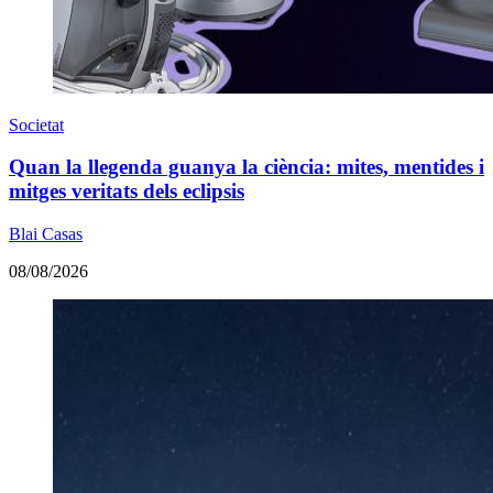
Societat
Quan la llegenda guanya la ciència: mites, mentides i
mitges veritats dels eclipsis
Blai Casas
08/08/2026