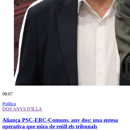
08:07
Política
DOS ANYS D'ILLA
Aliança PSC-ERC-Comuns, any dos: una entesa
operativa que mira de reüll els tribunals