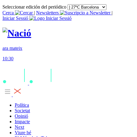
Seleccionar edición del periódico
Cerca
|
Newsletters
|
Iniciar Sessió
ara mateix
10:30
Política
Societat
Opinió
Impacte
Next
Viure bé