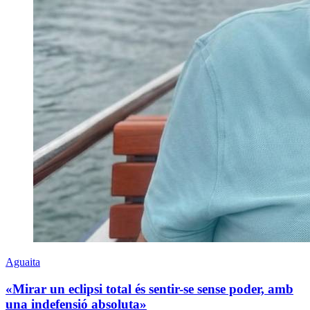
Aguaita
«Mirar un eclipsi total és sentir-se sense poder, amb
una indefensió absoluta»