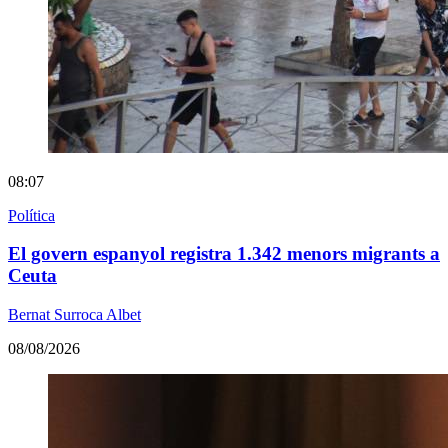
08:07
Política
El govern espanyol registra 1.342 menors migrants a
Ceuta
Bernat Surroca Albet
08/08/2026