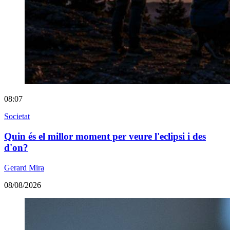
08:07
Societat
Quin és el millor moment per veure l'eclipsi i des
d'on?
Gerard Mira
08/08/2026