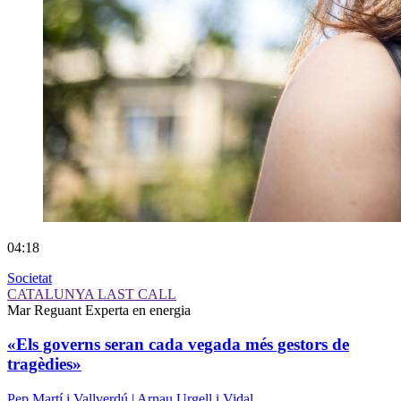
04:18
Societat
CATALUNYA LAST CALL
Mar Reguant
Experta en energia
«Els governs seran cada vegada més gestors de
tragèdies»
Pep Martí i Vallverdú | Arnau Urgell i Vidal