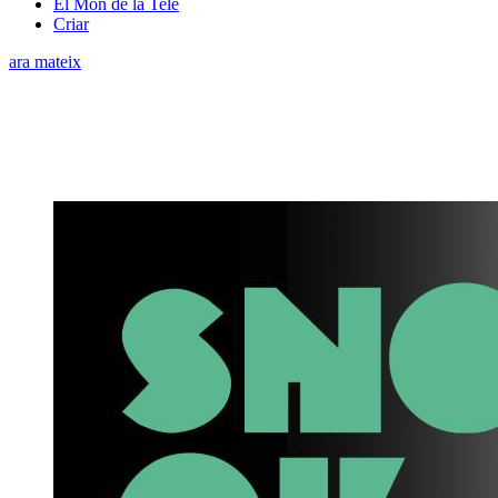
El Món de la Tele
Criar
ara mateix