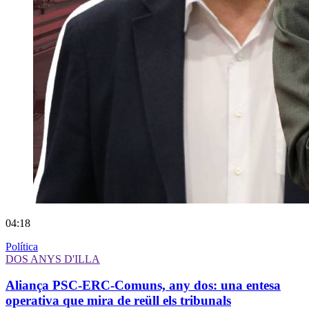
04:18
Política
DOS ANYS D'ILLA
Aliança PSC-ERC-Comuns, any dos: una entesa
operativa que mira de reüll els tribunals