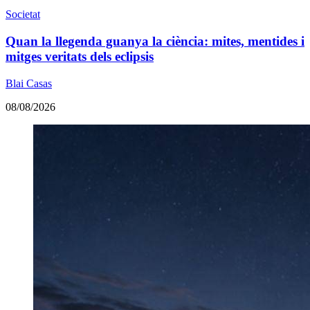
Societat
Quan la llegenda guanya la ciència: mites, mentides i
mitges veritats dels eclipsis
Blai Casas
08/08/2026