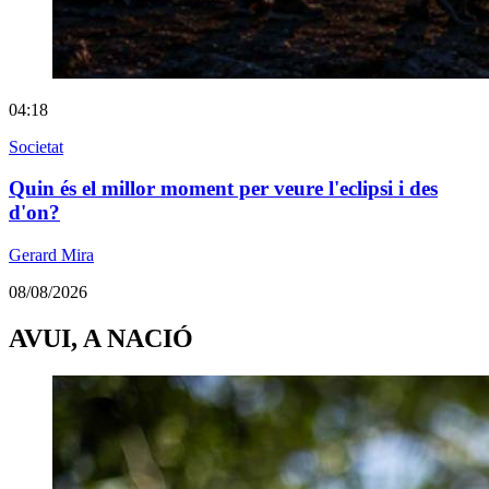
04:18
Societat
Quin és el millor moment per veure l'eclipsi i des
d'on?
Gerard Mira
08/08/2026
AVUI, A NACIÓ