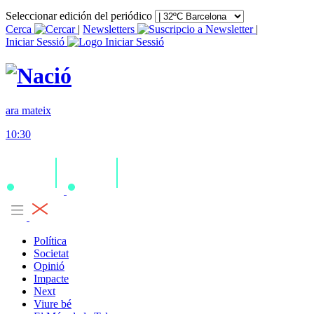
Seleccionar edición del periódico
Cerca
|
Newsletters
|
Iniciar Sessió
ara mateix
10:30
Política
Societat
Opinió
Impacte
Next
Viure bé