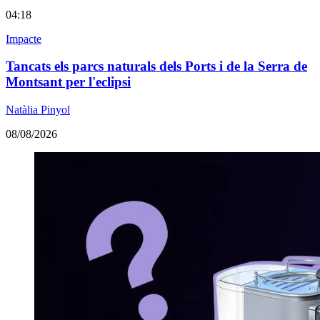
04:18
Impacte
Tancats els parcs naturals dels Ports i de la Serra de
Montsant per l'eclipsi
Natàlia Pinyol
08/08/2026