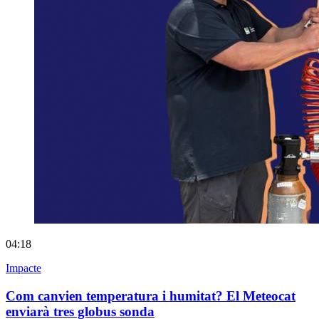
04:18
Impacte
Com canvien temperatura i humitat? El Meteocat
enviarà tres globus sonda