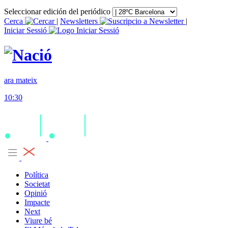
Seleccionar edición del periódico
Cerca
|
Newsletters
|
Iniciar Sessió
ara mateix
10:30
Política
Societat
Opinió
Impacte
Next
Viure bé