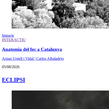
Impacte
INTERACTIU
Anatomia del foc a Catalunya
Arnau Urgell i Vidal | Carlos Albaladejo
05/08/2026
ECLIPSI