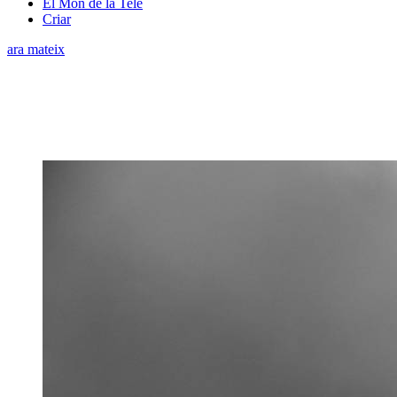
El Món de la Tele
Criar
ara mateix