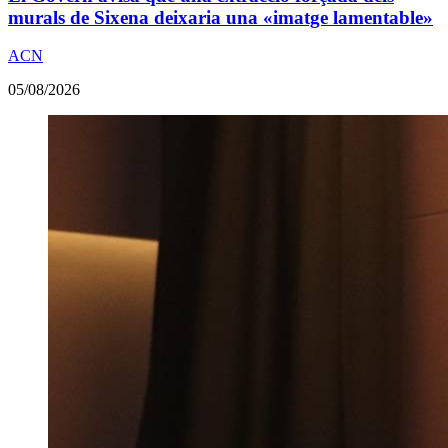
murals de Sixena deixaria una «imatge lamentable»
ACN
05/08/2026