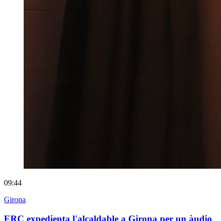
09:44
Girona
ERC expedienta l'alcaldable a Girona per un àudio