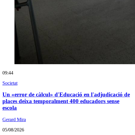
09:44
Societat
Un «error de càlcul» d'Educació en l'adjudicació de
places deixa temporalment 400 educadors sense
escola
Gerard Mira
05/08/2026