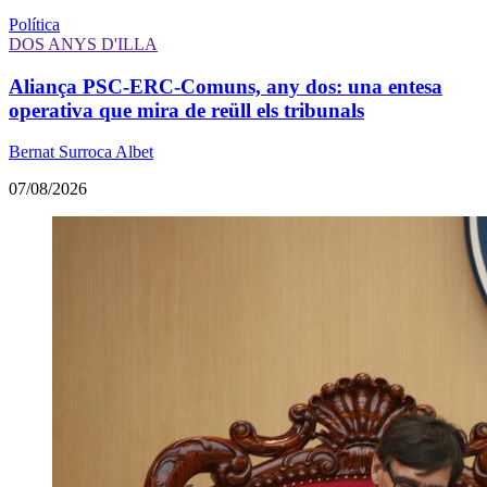
Política
DOS ANYS D'ILLA
Aliança PSC-ERC-Comuns, any dos: una entesa
operativa que mira de reüll els tribunals
Bernat Surroca Albet
07/08/2026