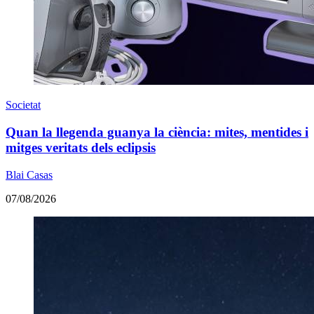
Societat
Quan la llegenda guanya la ciència: mites, mentides i
mitges veritats dels eclipsis
Blai Casas
07/08/2026