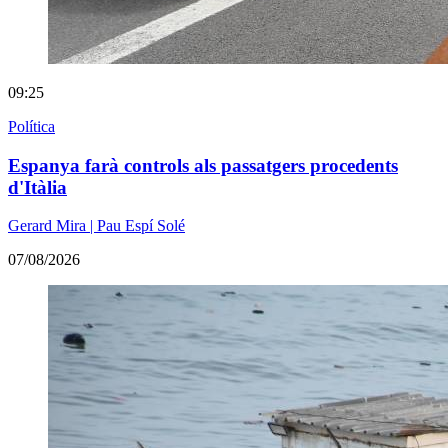
09:25
Política
Espanya farà controls als passatgers procedents
d'Itàlia
Gerard Mira | Pau Espí Solé
07/08/2026