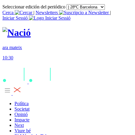
Seleccionar edición del periódico
Cerca
|
Newsletters
|
Iniciar Sessió
ara mateix
10:30
Política
Societat
Opinió
Impacte
Next
Viure bé