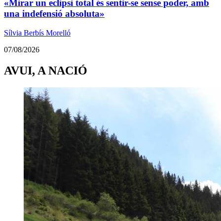
«Mirar un eclipsi total és sentir-se sense poder, amb
una indefensió absoluta»
Sílvia Berbís Morelló
07/08/2026
AVUI, A NACIÓ