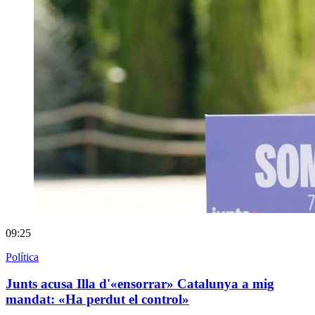
09:25
Política
Junts acusa Illa d'«ensorrar» Catalunya a mig
mandat: «Ha perdut el control»