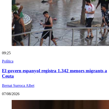
09:25
Política
El govern espanyol registra 1.342 menors migrants a
Ceuta
Bernat Surroca Albet
07/08/2026