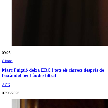
09:25
Girona
Marc Puigtió deixa ERC i tots els càrrecs després de
l'escàndol per l'àudio filtrat
ACN
07/08/2026