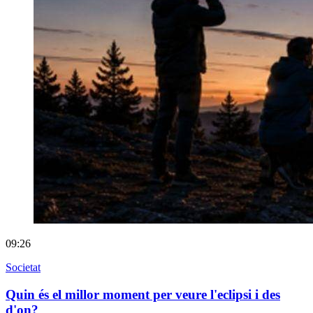
09:26
Societat
Quin és el millor moment per veure l'eclipsi i des
d'on?