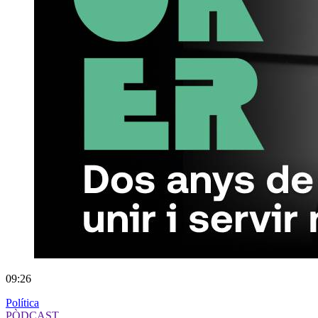
09:26
Política
PÒDCAST