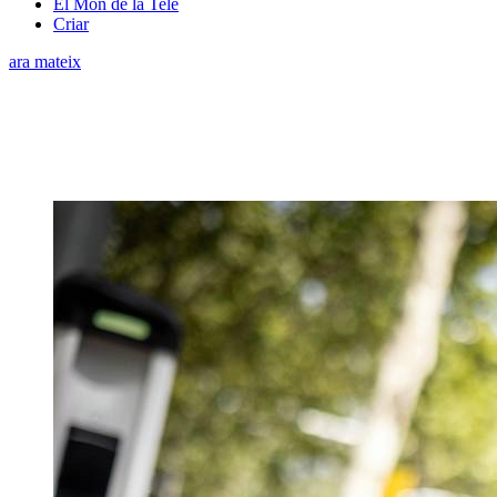
El Món de la Tele
Criar
ara mateix