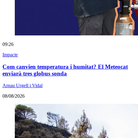
09:26
Impacte
Com canvien temperatura i humitat? El Meteocat
enviarà tres globus sonda
Arnau Urgell i Vidal
08/08/2026