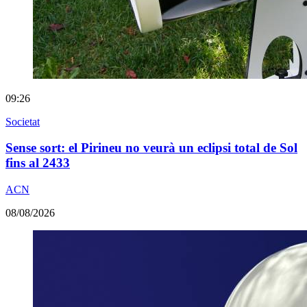
09:26
Societat
Sense sort: el Pirineu no veurà un eclipsi total de Sol
fins al 2433
ACN
08/08/2026