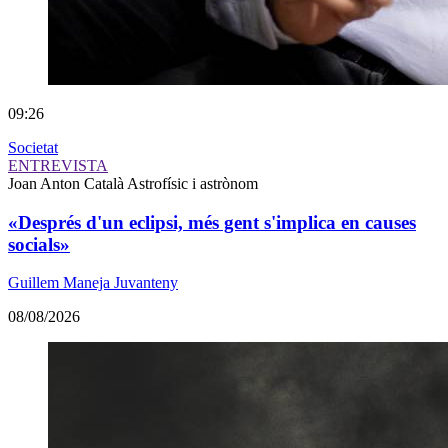
09:26
Societat
ENTREVISTA
Joan Anton Català
Astrofísic i astrònom
«Després d'un eclipsi, més gent s'implica en causes
socials»
Guillem Maneja Juvanteny
08/08/2026