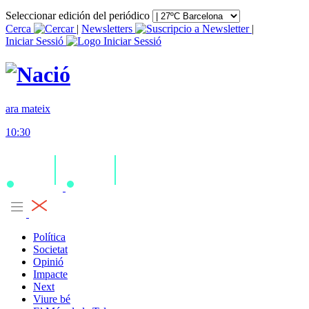
Seleccionar edición del periódico
Cerca
|
Newsletters
|
Iniciar Sessió
ara mateix
10:30
Política
Societat
Opinió
Impacte
Next
Viure bé