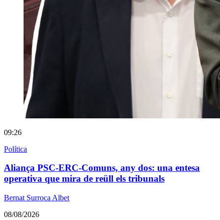
09:26
Política
Aliança PSC-ERC-Comuns, any dos: una entesa
operativa que mira de reüll els tribunals
Bernat Surroca Albet
08/08/2026