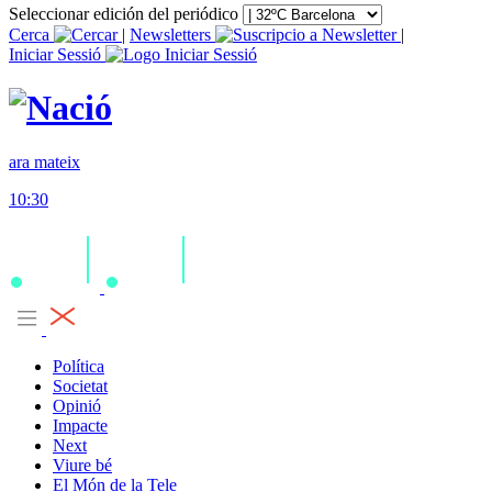
Seleccionar edición del periódico
Cerca
|
Newsletters
|
Iniciar Sessió
ara mateix
10:30
Política
Societat
Opinió
Impacte
Next
Viure bé
El Món de la Tele