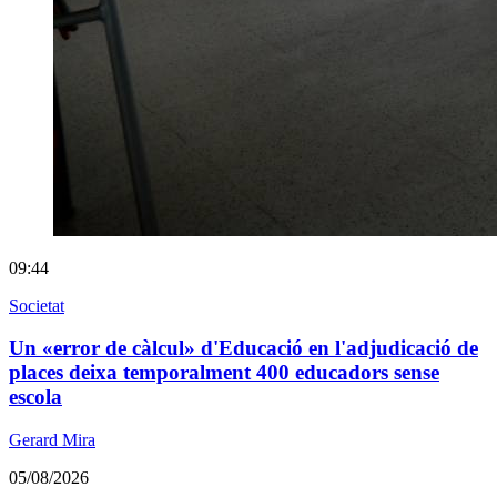
09:44
Societat
Un «error de càlcul» d'Educació en l'adjudicació de
places deixa temporalment 400 educadors sense
escola
Gerard Mira
05/08/2026