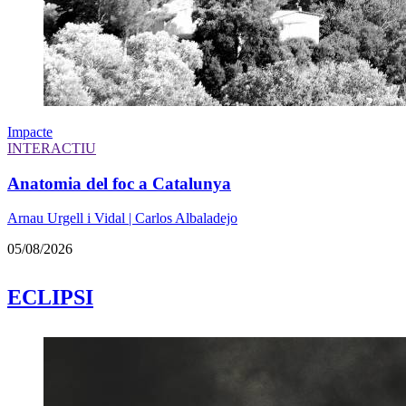
Impacte
INTERACTIU
Anatomia del foc a Catalunya
Arnau Urgell i Vidal | Carlos Albaladejo
05/08/2026
ECLIPSI