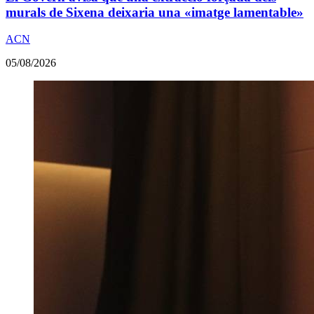
murals de Sixena deixaria una «imatge lamentable»
ACN
05/08/2026