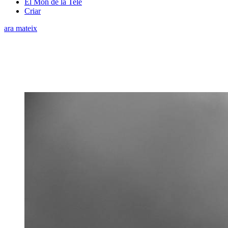
El Món de la Tele
Criar
ara mateix