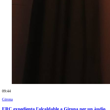
09:44
Girona
ERC expedienta l'alcaldable a Girona per un àudio