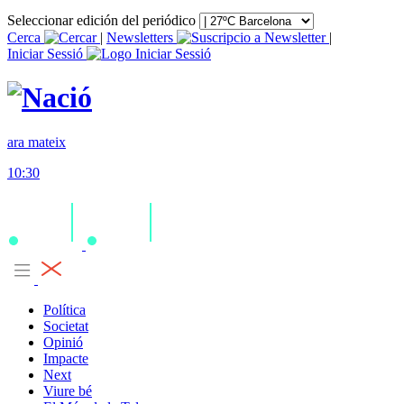
Seleccionar edición del periódico
Cerca
|
Newsletters
|
Iniciar Sessió
ara mateix
10:30
Política
Societat
Opinió
Impacte
Next
Viure bé