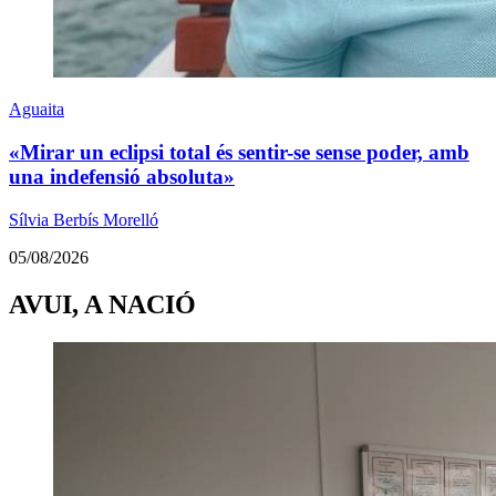
Aguaita
«Mirar un eclipsi total és sentir-se sense poder, amb
una indefensió absoluta»
Sílvia Berbís Morelló
05/08/2026
AVUI, A NACIÓ