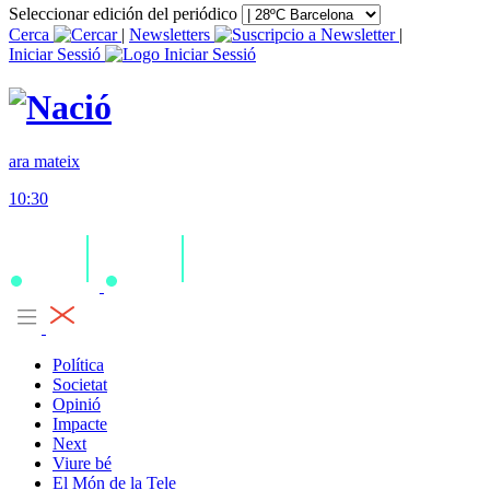
Seleccionar edición del periódico
Cerca
|
Newsletters
|
Iniciar Sessió
ara mateix
10:30
Política
Societat
Opinió
Impacte
Next
Viure bé
El Món de la Tele