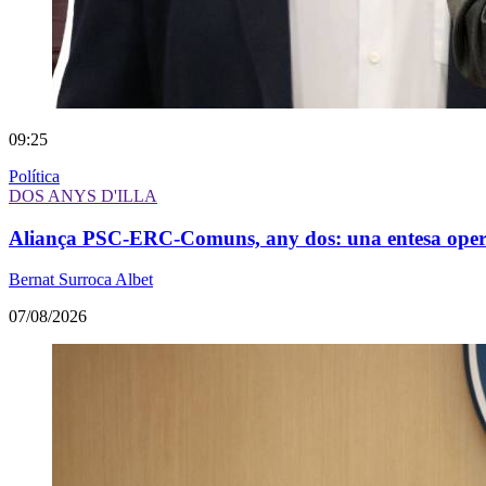
09:25
Política
DOS ANYS D'ILLA
Aliança PSC-ERC-Comuns, any dos: una entesa operati
Bernat Surroca Albet
07/08/2026