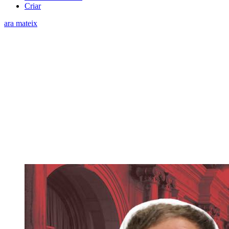
Criar
ara mateix