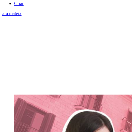
Criar
ara mateix