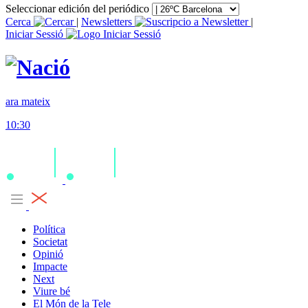
Seleccionar edición del periódico
Cerca
|
Newsletters
|
Iniciar Sessió
ara mateix
10:30
Política
Societat
Opinió
Impacte
Next
Viure bé
El Món de la Tele