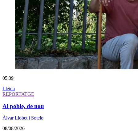
05:39
Lleida
REPORTATGE
Al poble, de nou
Àlvar Llobet i Sotelo
08/08/2026