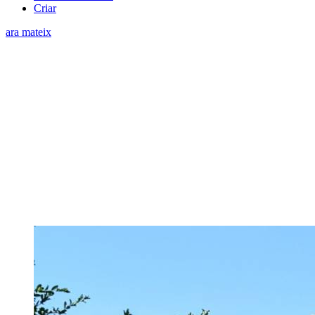
Criar
ara mateix