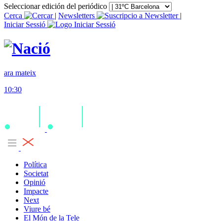
Seleccionar edición del periódico
Cerca
|
Newsletters
|
Iniciar Sessió
ara mateix
10:30
Política
Societat
Opinió
Impacte
Next
Viure bé
El Món de la Tele