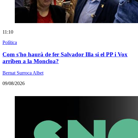
11:10
Política
Com s'ho haurà de fer Salvador Illa si el PP i Vox
arriben a la Moncloa?
Bernat Surroca Albet
09/08/2026