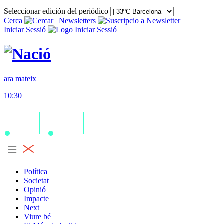
Seleccionar edición del periódico
Cerca
|
Newsletters
|
Iniciar Sessió
ara mateix
10:30
Política
Societat
Opinió
Impacte
Next
Viure bé