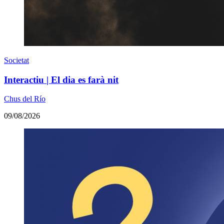
Societat
Interactiu | El dia es farà nit
Chus del Río
09/08/2026