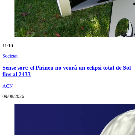
11:10
Societat
Sense sort: el Pirineu no veurà un eclipsi total de Sol
fins al 2433
ACN
09/08/2026