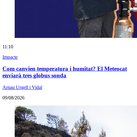
11:10
Impacte
Com canvien temperatura i humitat? El Meteocat
enviarà tres globus sonda
Arnau Urgell i Vidal
09/08/2026