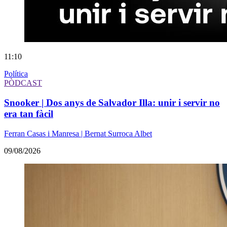
11:10
Política
PÒDCAST
Snooker | Dos anys de Salvador Illa: unir i servir no
era tan fàcil
Ferran Casas i Manresa | Bernat Surroca Albet
09/08/2026