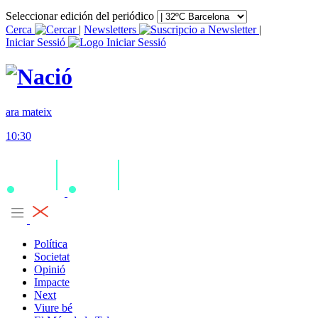
Seleccionar edición del periódico
Cerca
|
Newsletters
|
Iniciar Sessió
ara mateix
10:30
Política
Societat
Opinió
Impacte
Next
Viure bé