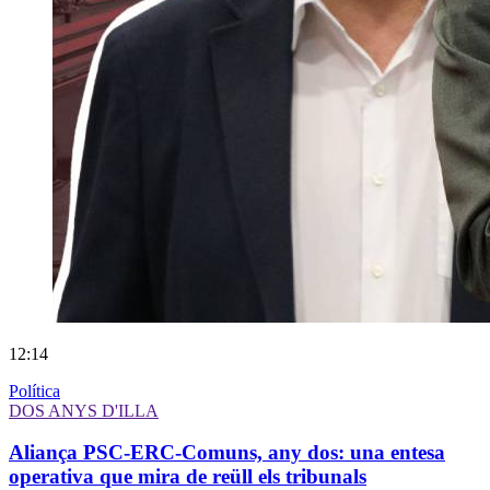
12:14
Política
DOS ANYS D'ILLA
Aliança PSC-ERC-Comuns, any dos: una entesa
operativa que mira de reüll els tribunals