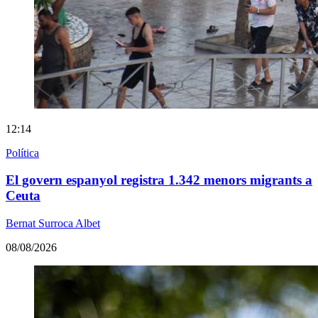
12:14
Política
El govern espanyol registra 1.342 menors migrants a
Ceuta
Bernat Surroca Albet
08/08/2026