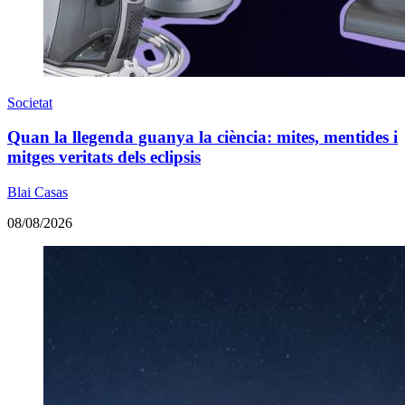
Societat
Quan la llegenda guanya la ciència: mites, mentides i
mitges veritats dels eclipsis
Blai Casas
08/08/2026