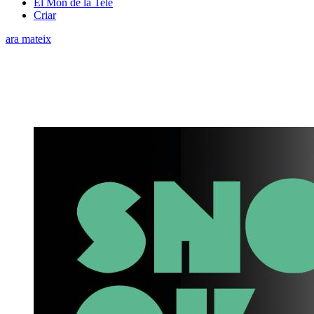
El Món de la Tele
Criar
ara mateix