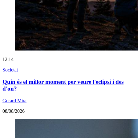
12:14
Societat
Quin és el millor moment per veure l'eclipsi i des
d'on?
Gerard Mira
08/08/2026