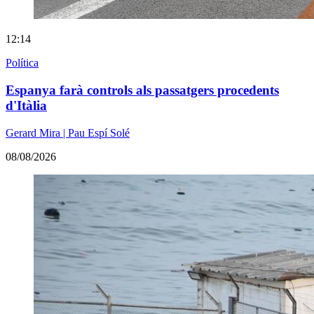
12:14
Política
Espanya farà controls als passatgers procedents
d'Itàlia
Gerard Mira | Pau Espí Solé
08/08/2026